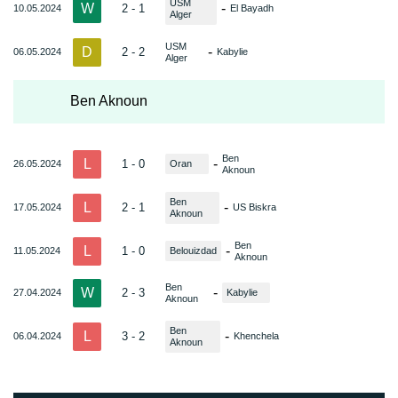
USM
W
-
2 - 1
10.05.2024
El Bayadh
Alger
USM
D
-
2 - 2
06.05.2024
Kabylie
Alger
Ben Aknoun
Ben
L
-
1 - 0
26.05.2024
Oran
Aknoun
Ben
L
-
2 - 1
17.05.2024
US Biskra
Aknoun
Ben
L
-
1 - 0
11.05.2024
Belouizdad
Aknoun
Ben
W
-
2 - 3
27.04.2024
Kabylie
Aknoun
Ben
L
-
3 - 2
06.04.2024
Khenchela
Aknoun