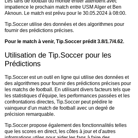
Les fans de football du monde entier attendent avec
impatience le prochain match entre USM Alger et Ben
Aknoun. Le match est prévu pour le 30.05.2024 à 08:00.
Tip.Soccer utilise des données et des algorithmes pour
fournir des prédictions précises.
Pour le match à venir, Tip.Soccer prédit 3.8/1.7/4.62.
Utilisation de Tip.Soccer pour les
Prédictions
Tip.Soccer est un outil en ligne qui utilise des données et
des algorithmes pour fournir des prédictions précises pour
les matchs de football. En utilisant divers facteurs tels que
les statistiques d'équipe, les performances passées et les
confrontations directes, Tip.Soccer peut prédire le
vainqueur d'un match de football avec un degré de
précision remarquable.
Tip.Soccer propose également des fonctionnalités telles
que les scores en direct, les côtes à jour et d'autres
informations utiles pour aider les fans à faire des