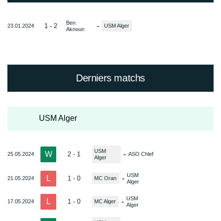
Ben
-
1 - 2
23.01.2024
USM Alger
Aknoun
Derniers matchs
USM Alger
USM
W
-
2 - 1
25.05.2024
ASO Chlef
Alger
USM
L
-
1 - 0
21.05.2024
MC Oran
Alger
USM
L
-
1 - 0
17.05.2024
MC Alger
Alger