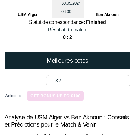
30.05.2024
08:00
USM Alger
Ben Aknoun
Statut de correspondance:
Finished
Résultat du match:
0
:
2
Meilleures cotes
1X2
Welcome
GET BONUS UP TO €100
Analyse de USM Alger vs Ben Aknoun : Conseils
et Prédictions pour le Match à Venir