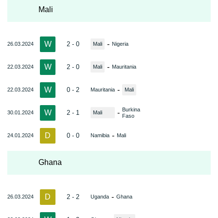
Mali
W
-
2 - 0
26.03.2024
Mali
Nigeria
W
-
2 - 0
22.03.2024
Mali
Mauritania
W
-
0 - 2
22.03.2024
Mauritania
Mali
Burkina
W
-
2 - 1
30.01.2024
Mali
Faso
D
-
0 - 0
24.01.2024
Namibia
Mali
Ghana
D
-
2 - 2
26.03.2024
Uganda
Ghana