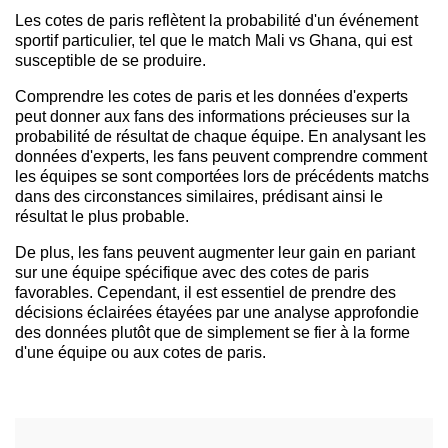
Les cotes de paris reflètent la probabilité d'un événement
sportif particulier, tel que le match Mali vs Ghana, qui est
susceptible de se produire.
Comprendre les cotes de paris et les données d'experts
peut donner aux fans des informations précieuses sur la
probabilité de résultat de chaque équipe. En analysant les
données d'experts, les fans peuvent comprendre comment
les équipes se sont comportées lors de précédents matchs
dans des circonstances similaires, prédisant ainsi le
résultat le plus probable.
De plus, les fans peuvent augmenter leur gain en pariant
sur une équipe spécifique avec des cotes de paris
favorables. Cependant, il est essentiel de prendre des
décisions éclairées étayées par une analyse approfondie
des données plutôt que de simplement se fier à la forme
d'une équipe ou aux cotes de paris.