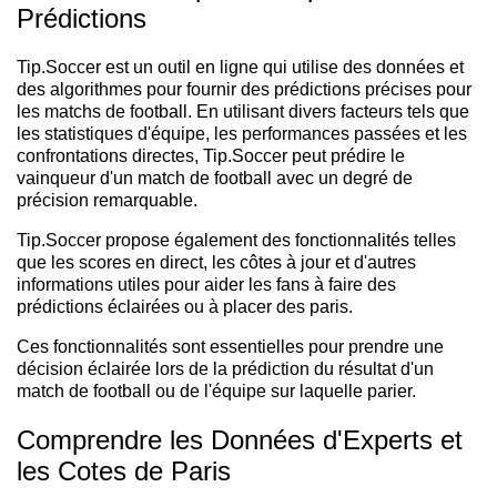
Prédictions
Tip.Soccer est un outil en ligne qui utilise des données et
des algorithmes pour fournir des prédictions précises pour
les matchs de football. En utilisant divers facteurs tels que
les statistiques d'équipe, les performances passées et les
confrontations directes, Tip.Soccer peut prédire le
vainqueur d'un match de football avec un degré de
précision remarquable.
Tip.Soccer propose également des fonctionnalités telles
que les scores en direct, les côtes à jour et d'autres
informations utiles pour aider les fans à faire des
prédictions éclairées ou à placer des paris.
Ces fonctionnalités sont essentielles pour prendre une
décision éclairée lors de la prédiction du résultat d'un
match de football ou de l'équipe sur laquelle parier.
Comprendre les Données d'Experts et
les Cotes de Paris