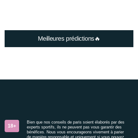
Meilleures prédictions🔥
Bien que nos conseils de paris soient élaborés par des
18+
experts sportifs, ils ne peuvent pas vous garantir des
bénéfices. Nous vous encourageons vivement à parier
de manière responsable et uniquement si vous pouvez