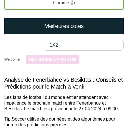
Comme 👍
Meilleures cotes
1X2
Welcome
GET BONUS UP TO €100
Analyse de Fenerbahce vs Besiktas : Conseils et
Prédictions pour le Match à Venir
Les fans de football du monde entier attendent avec
impatience le prochain match entre Fenerbahce et
Besiktas. Le match est prévu pour le 27.04.2024 à 09:00.
Tip.Soccer utilise des données et des algorithmes pour
fournir des prédictions précises.