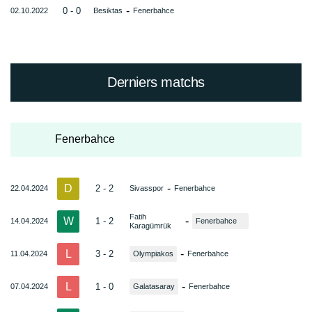
-
0 - 0
02.10.2022
Besiktas
Fenerbahce
Derniers matchs
Fenerbahce
D
-
2 - 2
22.04.2024
Sivasspor
Fenerbahce
Fatih
W
-
1 - 2
14.04.2024
Fenerbahce
Karagümrük
L
-
3 - 2
11.04.2024
Olympiakos
Fenerbahce
L
-
1 - 0
07.04.2024
Galatasaray
Fenerbahce