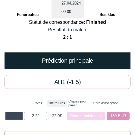
27.04.2024
09:00
Fenerbahce
Besiktas
Statut de correspondance:
Finished
Résultat du match:
2
:
1
Prédiction principale
AH1 (-1.5)
Cliquez pour
Cotes
10€ returns
Offre d'inscription
parier
2.22
22,0€
Pariez maintenant
130 EUR