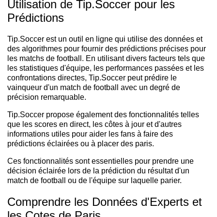
Utilisation de Tip.Soccer pour les
Prédictions
Tip.Soccer est un outil en ligne qui utilise des données et
des algorithmes pour fournir des prédictions précises pour
les matchs de football. En utilisant divers facteurs tels que
les statistiques d'équipe, les performances passées et les
confrontations directes, Tip.Soccer peut prédire le
vainqueur d'un match de football avec un degré de
précision remarquable.
Tip.Soccer propose également des fonctionnalités telles
que les scores en direct, les côtes à jour et d'autres
informations utiles pour aider les fans à faire des
prédictions éclairées ou à placer des paris.
Ces fonctionnalités sont essentielles pour prendre une
décision éclairée lors de la prédiction du résultat d'un
match de football ou de l'équipe sur laquelle parier.
Comprendre les Données d'Experts et
les Cotes de Paris