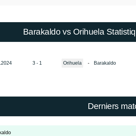
Barakaldo vs Orihuela Statistiq
.2024
3 - 1
Orihuela
-
Barakaldo
Derniers mat
kaldo