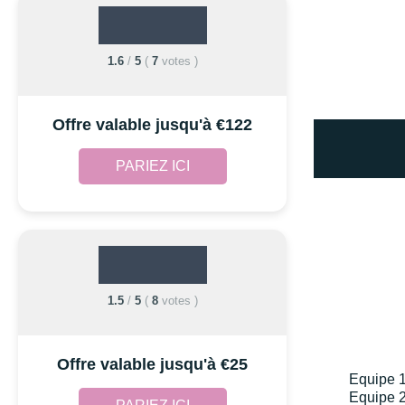
1.6
/
5
(
7
votes
)
Offre valable jusqu'à €122
PARIEZ ICI
1.5
/
5
(
8
votes
)
Offre valable jusqu'à €25
Equipe 1
Equipe 2