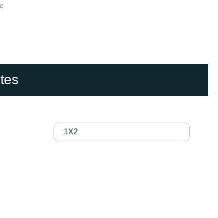
:
otes
1X2