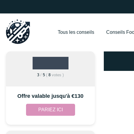
Tous les conseils
Conseils Foo
3
/
5
(
8
votes
)
Offre valable jusqu'à €130
PARIEZ ICI