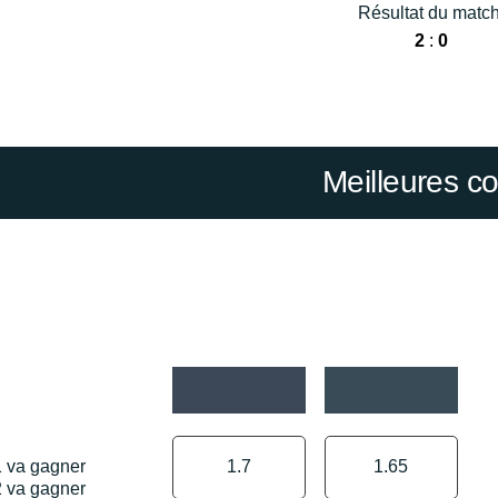
Résultat du match
2
:
0
Meilleures c
 va gagner
1.7
1.65
 va gagner