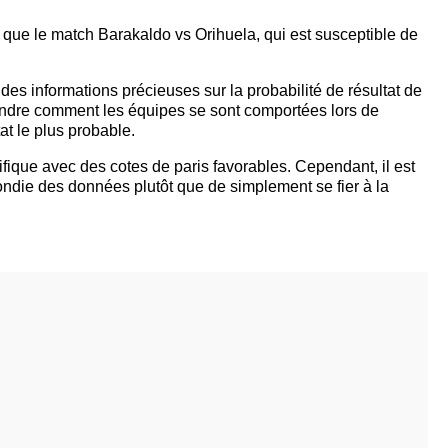
tel que le match Barakaldo vs Orihuela, qui est susceptible de
es informations précieuses sur la probabilité de résultat de
endre comment les équipes se sont comportées lors de
at le plus probable.
fique avec des cotes de paris favorables. Cependant, il est
ndie des données plutôt que de simplement se fier à la
u