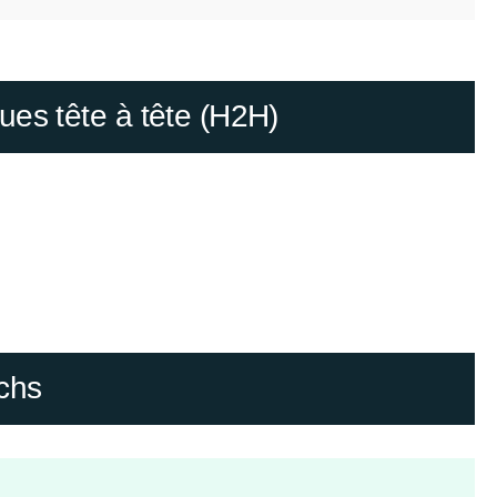
ues tête à tête (H2H)
chs