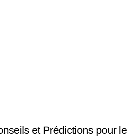
nseils et Prédictions pour le