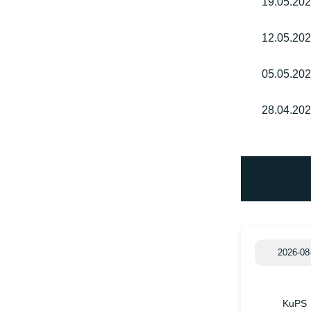
19.05.20
12.05.20
05.05.20
28.04.20
2026-08
KuPS