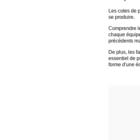
Les cotes de p
se produire.
Comprendre les
chaque équipe
précédents mat
De plus, les f
essentiel de 
forme d'une éq