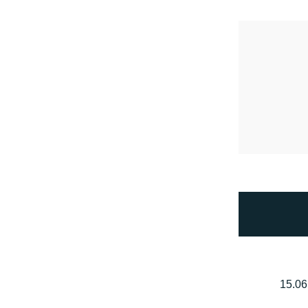
15.06