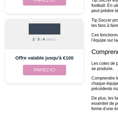
PARIEZ ICI
Tip.Soccer est
football. En u
peut prédire l
Tip.Soccer pro
les fans à fai
Ces fonctionna
2
/
5
(
4
votes
)
l'équipe sur la
Comprendr
Offre valable jusqu'à €100
Les cotes de p
se produire.
PARIEZ ICI
Comprendre les
chaque équipe
précédents mat
De plus, les f
essentiel de 
forme d'une éq