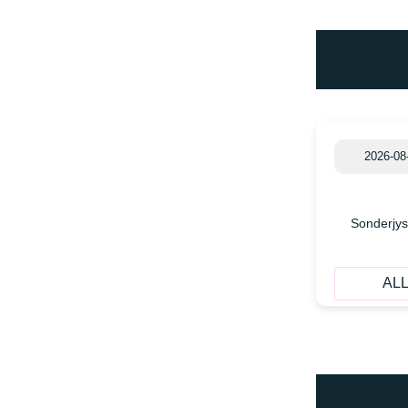
2026-08
Sonderjy
AL