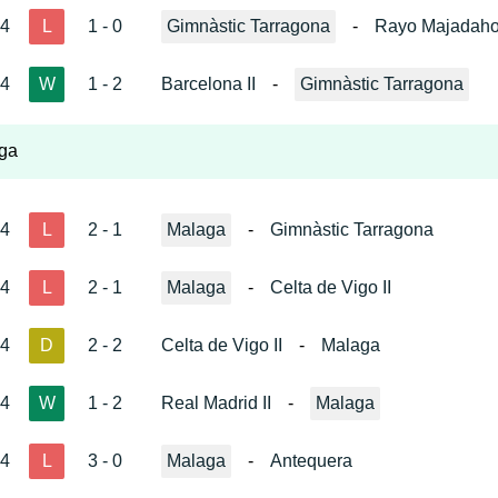
24
L
1 - 0
Gimnàstic Tarragona
-
Rayo Majadah
24
W
1 - 2
Barcelona II
-
Gimnàstic Tarragona
ga
24
L
2 - 1
Malaga
-
Gimnàstic Tarragona
24
L
2 - 1
Malaga
-
Celta de Vigo II
24
D
2 - 2
Celta de Vigo II
-
Malaga
24
W
1 - 2
Real Madrid II
-
Malaga
24
L
3 - 0
Malaga
-
Antequera