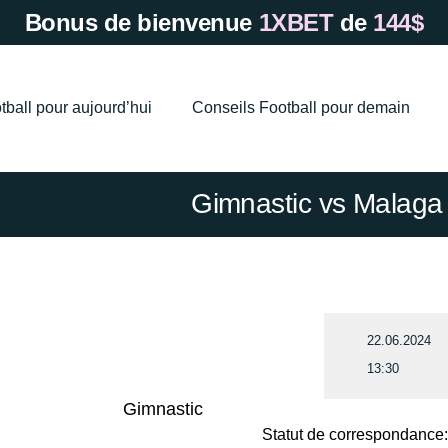
Bonus de bienvenue
1XBET
de
144$
tball pour aujourd’hui
Conseils Football pour demain
Gimnastic vs Malaga 
22.06.2024
13:30
Gimnastic
Statut de correspondance