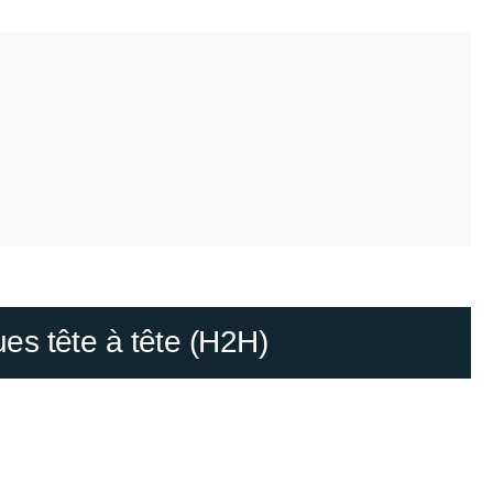
u
ues tête à tête (H2H)