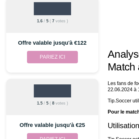
1.6
/
5
(
7
votes
)
Offre valable jusqu'à €122
Analys
PARIEZ ICI
Match 
Les fans de fo
22.06.2024 à 
Tip.Soccer uti
1.5
/
5
(
8
votes
)
Pour le match
Utilisati
Offre valable jusqu'à €25