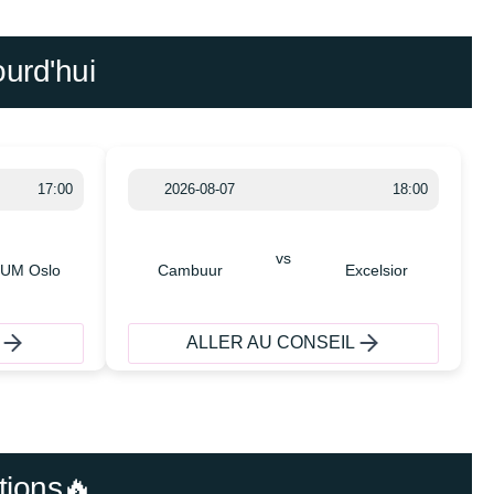
ourd'hui
17:00
2026-08-07
18:00
vs
UM Oslo
Cambuur
Excelsior
ALLER AU CONSEIL
tions🔥