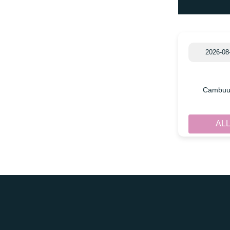
2026-08
Cambuu
AL