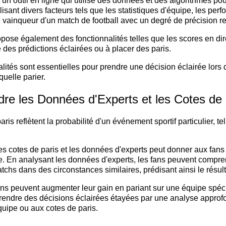
 un outil en ligne qui utilise des données et des algorithmes po
tilisant divers facteurs tels que les statistiques d'équipe, les p
e vainqueur d'un match de football avec un degré de précision 
pose également des fonctionnalités telles que les scores en direc
re des prédictions éclairées ou à placer des paris.
lités sont essentielles pour prendre une décision éclairée lors d
quelle parier.
e les Données d'Experts et les Cotes de 
aris reflètent la probabilité d'un événement sportif particulier, 
 cotes de paris et les données d'experts peut donner aux fans d
. En analysant les données d'experts, les fans peuvent compr
chs dans des circonstances similaires, prédisant ainsi le résult
ans peuvent augmenter leur gain en pariant sur une équipe spéci
prendre des décisions éclairées étayées par une analyse approfo
uipe ou aux cotes de paris.