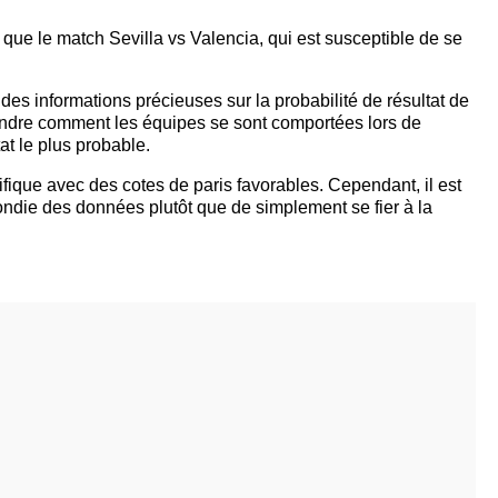
el que le match Sevilla vs Valencia, qui est susceptible de se
es informations précieuses sur la probabilité de résultat de
endre comment les équipes se sont comportées lors de
at le plus probable.
fique avec des cotes de paris favorables. Cependant, il est
ndie des données plutôt que de simplement se fier à la
u