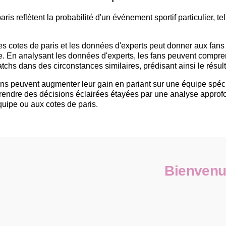
aris reflètent la probabilité d'un événement sportif particulier, t
 cotes de paris et les données d'experts peut donner aux fans d
. En analysant les données d'experts, les fans peuvent compr
chs dans des circonstances similaires, prédisant ainsi le résult
ans peuvent augmenter leur gain en pariant sur une équipe spéci
prendre des décisions éclairées étayées par une analyse approfo
uipe ou aux cotes de paris.
Bienven