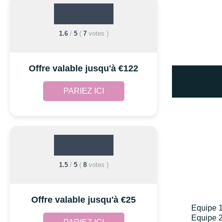
1.6
/
5
(
7
votes
)
Offre valable jusqu'à €122
PARIEZ ICI
1.5
/
5
(
8
votes
)
Offre valable jusqu'à €25
Equipe 1
Equipe 2