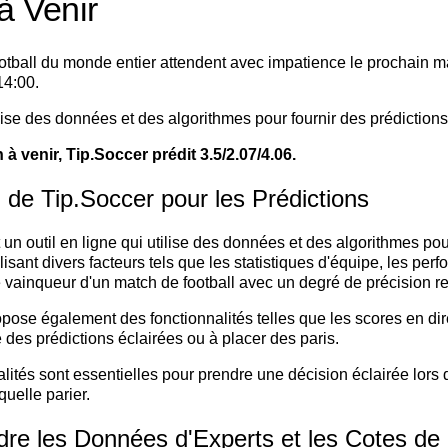
à Venir
otball du monde entier attendent avec impatience le prochain ma
14:00.
lise des données et des algorithmes pour fournir des prédictions
 à venir, Tip.Soccer prédit 3.5/2.07/4.06.
on de Tip.Soccer pour les Prédictions
 un outil en ligne qui utilise des données et des algorithmes po
tilisant divers facteurs tels que les statistiques d'équipe, les p
e vainqueur d'un match de football avec un degré de précision 
pose également des fonctionnalités telles que les scores en direc
re des prédictions éclairées ou à placer des paris.
lités sont essentielles pour prendre une décision éclairée lors d
quelle parier.
e les Données d'Experts et les Cotes de 