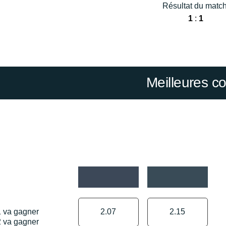
Résultat du match
1
:
1
Meilleures c
 va gagner
2.07
2.15
 va gagner