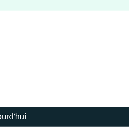
ourd'hui