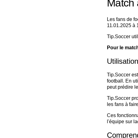
Match 
Les fans de fo
11.01.2025 à 
Tip.Soccer uti
Pour le match
Utilisati
Tip.Soccer est
football. En u
peut prédire l
Tip.Soccer pro
les fans à fai
Ces fonctionna
l'équipe sur la
Comprendr