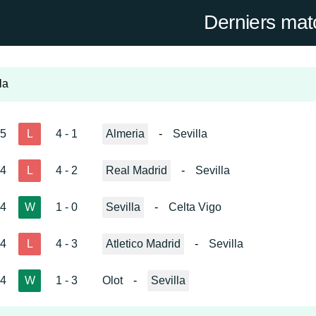
Derniers mat
la
25
L
4 - 1
Almeria
-
Sevilla
24
L
4 - 2
Real Madrid
-
Sevilla
24
W
1 - 0
Sevilla
-
Celta Vigo
24
L
4 - 3
Atletico Madrid
-
Sevilla
24
W
1 - 3
Olot
-
Sevilla