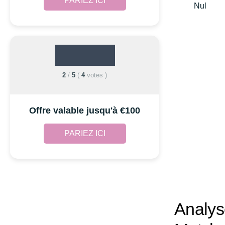
PARIEZ ICI
Nul
2
/
5
(
4
votes
)
Offre valable jusqu'à €100
PARIEZ ICI
Analyse