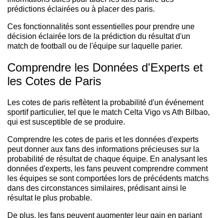
prédictions éclairées ou à placer des paris.
Ces fonctionnalités sont essentielles pour prendre une
décision éclairée lors de la prédiction du résultat d'un
match de football ou de l'équipe sur laquelle parier.
Comprendre les Données d'Experts et
les Cotes de Paris
Les cotes de paris reflètent la probabilité d'un événement
sportif particulier, tel que le match Celta Vigo vs Ath Bilbao,
qui est susceptible de se produire.
Comprendre les cotes de paris et les données d'experts
peut donner aux fans des informations précieuses sur la
probabilité de résultat de chaque équipe. En analysant les
données d'experts, les fans peuvent comprendre comment
les équipes se sont comportées lors de précédents matchs
dans des circonstances similaires, prédisant ainsi le
résultat le plus probable.
De plus, les fans peuvent augmenter leur gain en pariant