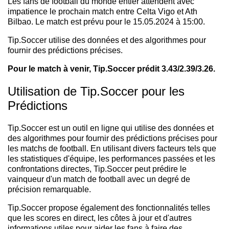
Les fans de football du monde entier attendent avec
impatience le prochain match entre Celta Vigo et Ath
Bilbao. Le match est prévu pour le 15.05.2024 à 15:00.
Tip.Soccer utilise des données et des algorithmes pour
fournir des prédictions précises.
Pour le match à venir, Tip.Soccer prédit 3.43/2.39/3.26.
Utilisation de Tip.Soccer pour les
Prédictions
Tip.Soccer est un outil en ligne qui utilise des données et
des algorithmes pour fournir des prédictions précises pour
les matchs de football. En utilisant divers facteurs tels que
les statistiques d'équipe, les performances passées et les
confrontations directes, Tip.Soccer peut prédire le
vainqueur d'un match de football avec un degré de
précision remarquable.
Tip.Soccer propose également des fonctionnalités telles
que les scores en direct, les côtes à jour et d'autres
informations utiles pour aider les fans à faire des