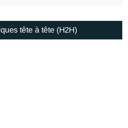
iques tête à tête (H2H)