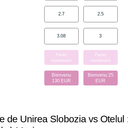
2.7
2.5
3.08
3
Pariez
Pariez
maintenant
maintenant
Bienvenu
Bienvenu 25
130 EUR
EUR
 de Unirea Slobozia vs Otelul :