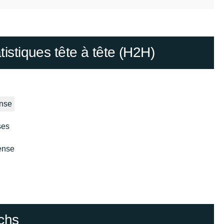
istiques tête à tête (H2H)
ense
ses
ense
chs