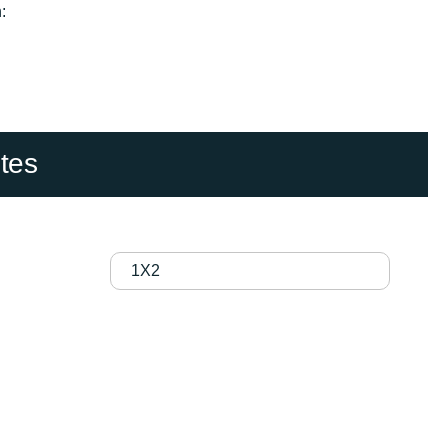
:
otes
1X2