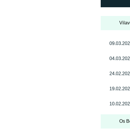
Vila
09.03.20
04.03.20
24.02.20
19.02.20
10.02.20
Os B