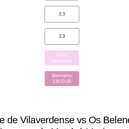
3.3
3.3
Pariez
maintenant
Bienvenu
130 EUR
e de Vilaverdense vs Os Belene