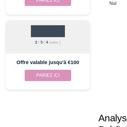
PARIEZ ICI
Nul
2
/
5
(
4
votes
)
Offre valable jusqu'à €100
PARIEZ ICI
Analys