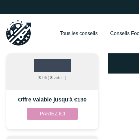
Tous les conseils
Conseils Foo
3
/
5
(
8
votes
)
Offre valable jusqu'à €130
PARIEZ ICI