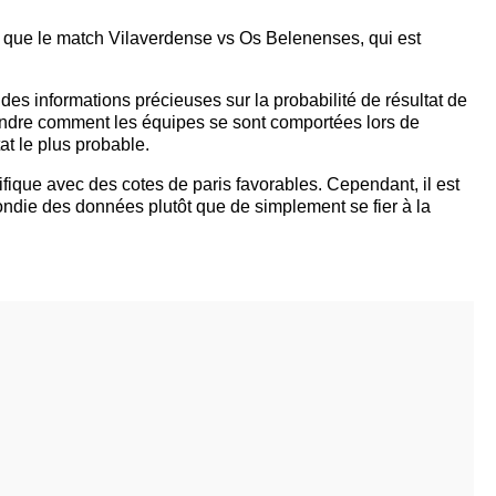
 tel que le match Vilaverdense vs Os Belenenses, qui est
es informations précieuses sur la probabilité de résultat de
endre comment les équipes se sont comportées lors de
at le plus probable.
fique avec des cotes de paris favorables. Cependant, il est
ndie des données plutôt que de simplement se fier à la
u