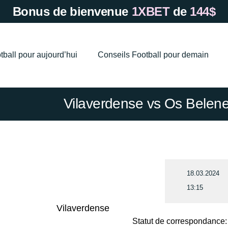
Bonus de bienvenue
1XBET
de
144$
tball pour aujourd’hui
Conseils Football pour demain
Vilaverdense vs Os Belene
18.03.2024
13:15
Vilaverdense
Statut de correspondance