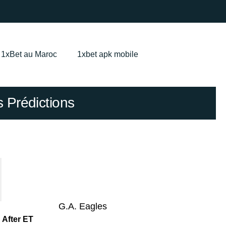
1xBet au Maroc
1xbet apk mobile
s Prédictions
G.A. Eagles
:
After ET