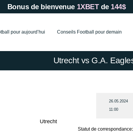
Bonus de bienvenue
1XBET
de
144$
tball pour aujourd’hui
Conseils Football pour demain
Utrecht vs G.A. Eagle
26.05.2024
11:00
Utrecht
Statut de correspondance