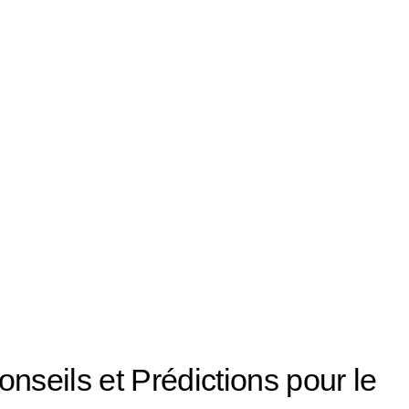
nseils et Prédictions pour le