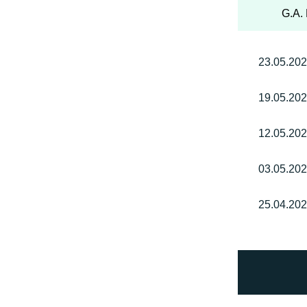
G.A.
23.05.20
19.05.20
12.05.20
03.05.20
25.04.20