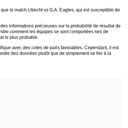
el que le match Utrecht vs G.A. Eagles, qui est susceptible de
es informations précieuses sur la probabilité de résultat de
endre comment les équipes se sont comportées lors de
at le plus probable.
fique avec des cotes de paris favorables. Cependant, il est
ndie des données plutôt que de simplement se fier à la
u