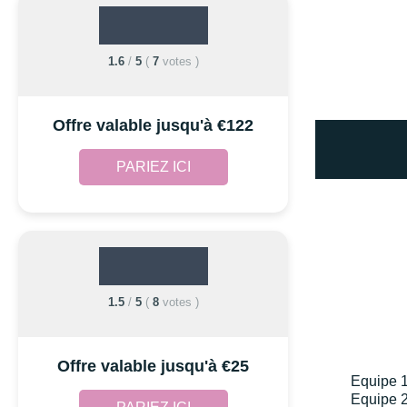
1.6
/
5
(
7
votes
)
Offre valable jusqu'à €122
PARIEZ ICI
1.5
/
5
(
8
votes
)
Offre valable jusqu'à €25
Equipe 1
Equipe 2