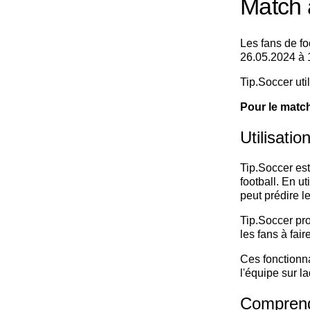
Match 
Les fans de fo
26.05.2024 à 
Tip.Soccer uti
Pour le match
Utilisati
Tip.Soccer est
football. En u
peut prédire l
Tip.Soccer pro
les fans à fai
Ces fonctionna
l'équipe sur la
Comprendr