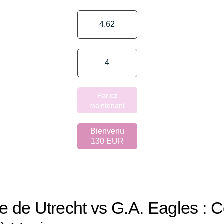
4.62
4
Pariez
maintenant
Bienvenu
130 EUR
 de Utrecht vs G.A. Eagles : Co