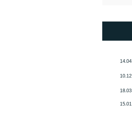
14.04
10.12
18.03
15.01