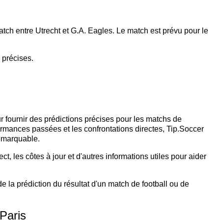
tch entre Utrecht et G.A. Eagles. Le match est prévu pour le
 précises.
ur fournir des prédictions précises pour les matchs de
erformances passées et les confrontations directes, Tip.Soccer
remarquable.
t, les côtes à jour et d'autres informations utiles pour aider
e la prédiction du résultat d'un match de football ou de
Paris