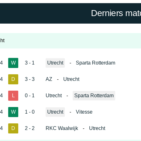
Derniers mat
ht
24
W
3 - 1
Utrecht
-
Sparta Rotterdam
24
D
3 - 3
AZ
-
Utrecht
24
L
0 - 1
Utrecht
-
Sparta Rotterdam
24
W
1 - 0
Utrecht
-
Vitesse
24
D
2 - 2
RKC Waalwijk
-
Utrecht