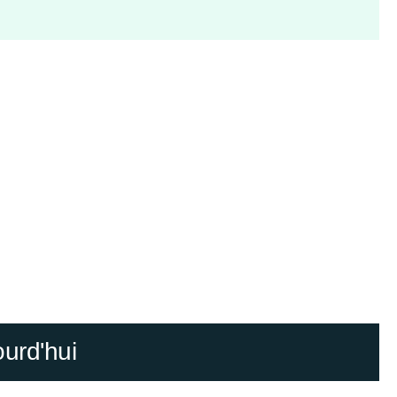
ourd'hui