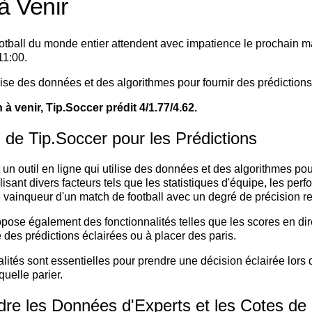
à Venir
otball du monde entier attendent avec impatience le prochain ma
11:00.
lise des données et des algorithmes pour fournir des prédictions
 à venir, Tip.Soccer prédit 4/1.77/4.62.
on de Tip.Soccer pour les Prédictions
 un outil en ligne qui utilise des données et des algorithmes po
tilisant divers facteurs tels que les statistiques d'équipe, les p
e vainqueur d'un match de football avec un degré de précision 
pose également des fonctionnalités telles que les scores en direc
re des prédictions éclairées ou à placer des paris.
lités sont essentielles pour prendre une décision éclairée lors d
quelle parier.
e les Données d'Experts et les Cotes de 