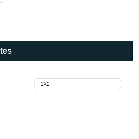
:
otes
1X2