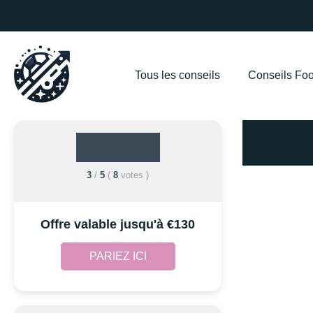
Tous les conseils
Conseils Foo
3
/
5
(
8
votes
)
Offre valable jusqu'à €130
PARIEZ ICI