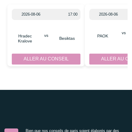
2026-08-06
17:00
2026-08-06
vs
vs
Hradec
PAOK
Besiktas
Kralove
ALLER AU CONSEIL
ALLER AU C
Bien que nos conseils de paris soient élaborés par des