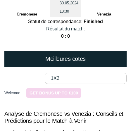
30.05.2024
13:30
Cremonese
Venezia
Statut de correspondance:
Finished
Résultat du match:
0
:
0
Meilleures cotes
1X2
Welcome
GET BONUS UP TO €100
Analyse de Cremonese vs Venezia : Conseils et
Prédictions pour le Match à Venir