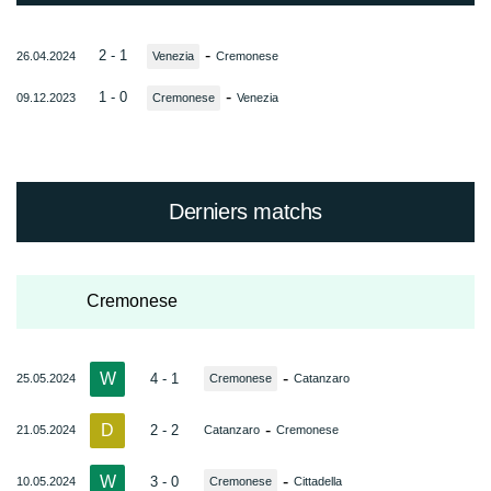
-
2 - 1
26.04.2024
Venezia
Cremonese
-
1 - 0
09.12.2023
Cremonese
Venezia
Derniers matchs
Cremonese
W
-
4 - 1
25.05.2024
Cremonese
Catanzaro
D
-
2 - 2
21.05.2024
Catanzaro
Cremonese
W
-
3 - 0
10.05.2024
Cremonese
Cittadella