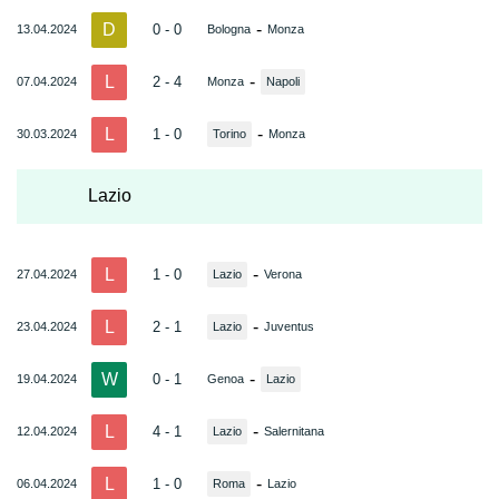
D
-
0 - 0
13.04.2024
Bologna
Monza
L
-
2 - 4
07.04.2024
Monza
Napoli
L
-
1 - 0
30.03.2024
Torino
Monza
Lazio
L
-
1 - 0
27.04.2024
Lazio
Verona
L
-
2 - 1
23.04.2024
Lazio
Juventus
W
-
0 - 1
19.04.2024
Genoa
Lazio
L
-
4 - 1
12.04.2024
Lazio
Salernitana
L
-
1 - 0
06.04.2024
Roma
Lazio