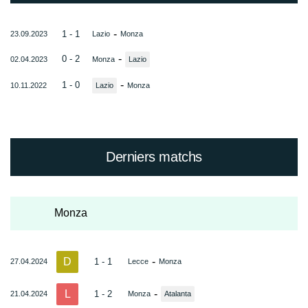
-
1 - 1
23.09.2023
Lazio
Monza
-
0 - 2
02.04.2023
Monza
Lazio
-
1 - 0
10.11.2022
Lazio
Monza
Derniers matchs
Monza
D
-
1 - 1
27.04.2024
Lecce
Monza
L
-
1 - 2
21.04.2024
Monza
Atalanta