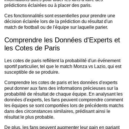
prédictions éclairées ou à placer des paris.
Ces fonctionnalités sont essentielles pour prendre une
décision éclairée lors de la prédiction du résultat d'un
match de football ou de l'équipe sur laquelle parier.
Comprendre les Données d'Experts et
les Cotes de Paris
Les cotes de paris reflètent la probabilité d'un événement
sportif particulier, tel que le match Monza vs Lazio, qui est
susceptible de se produire.
Comprendre les cotes de paris et les données d'experts
peut donner aux fans des informations précieuses sur la
probabilité de résultat de chaque équipe. En analysant les
données d'experts, les fans peuvent comprendre comment
les équipes se sont comportées lors de précédents matchs
dans des circonstances similaires, prédisant ainsi le
résultat le plus probable.
De plus, les fans peuvent augmenter leur gain en pariant