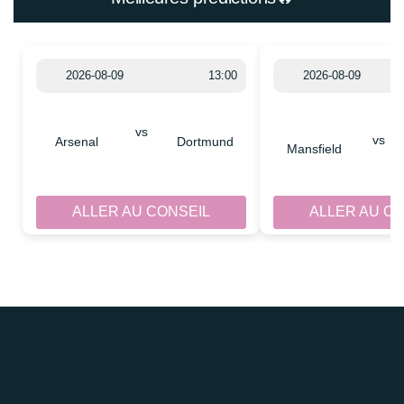
2026-08-09
13:00
2026-08-09
vs
vs
Arsenal
Dortmund
Mansfield
ALLER AU CONSEIL
ALLER AU C