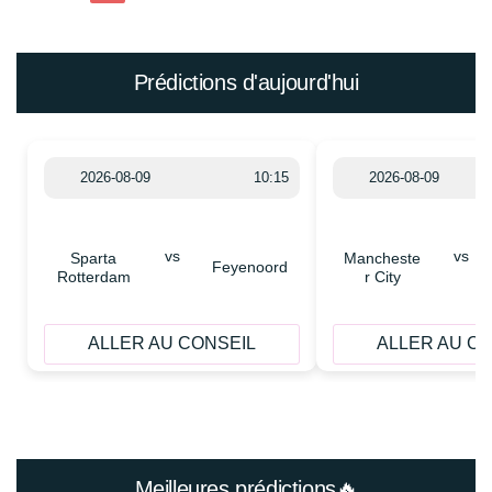
Prédictions d'aujourd'hui
2026-08-09
10:15
2026-08-09
vs
vs
Sparta
Mancheste
Feyenoord
Rotterdam
r City
ALLER AU CONSEIL
ALLER AU C
Meilleures prédictions🔥