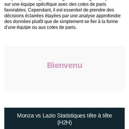
sur une équipe spécifique avec des cotes de paris
favorables. Cependant, il est essentiel de prendre des
décisions éclairées étayées par une analyse approfondie
des données plutôt que de simplement se fier à la forme
d'une équipe ou aux cotes de paris.
Bienvenu
Monza vs Lazio Statistiques tête à tête
(H2H)