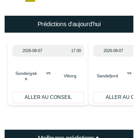
Prédictions d'aujourd'hui
2026-08-07
17:00
2026-08-07
vs
vs
Sonderjysk
Viborg
Sandefjord
e
ALLER AU CONSEIL
ALLER AU C