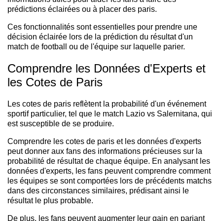
prédictions éclairées ou à placer des paris.
Ces fonctionnalités sont essentielles pour prendre une
décision éclairée lors de la prédiction du résultat d'un
match de football ou de l'équipe sur laquelle parier.
Comprendre les Données d'Experts et
les Cotes de Paris
Les cotes de paris reflètent la probabilité d'un événement
sportif particulier, tel que le match Lazio vs Salernitana, qui
est susceptible de se produire.
Comprendre les cotes de paris et les données d'experts
peut donner aux fans des informations précieuses sur la
probabilité de résultat de chaque équipe. En analysant les
données d'experts, les fans peuvent comprendre comment
les équipes se sont comportées lors de précédents matchs
dans des circonstances similaires, prédisant ainsi le
résultat le plus probable.
De plus, les fans peuvent augmenter leur gain en pariant