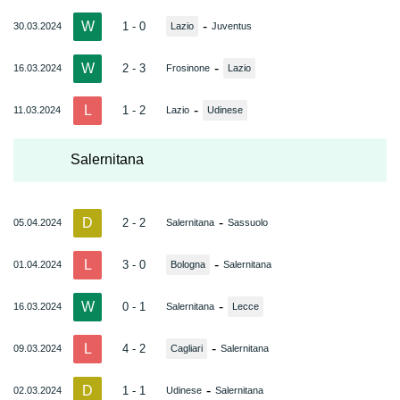
W
-
1 - 0
30.03.2024
Lazio
Juventus
W
-
2 - 3
16.03.2024
Frosinone
Lazio
L
-
1 - 2
11.03.2024
Lazio
Udinese
Salernitana
D
-
2 - 2
05.04.2024
Salernitana
Sassuolo
L
-
3 - 0
01.04.2024
Bologna
Salernitana
W
-
0 - 1
16.03.2024
Salernitana
Lecce
L
-
4 - 2
09.03.2024
Cagliari
Salernitana
D
-
1 - 1
02.03.2024
Udinese
Salernitana