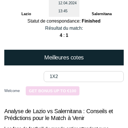
12.04.2024
13:45
Lazio
Salernitana
Statut de correspondance:
Finished
Résultat du match:
4
:
1
Meilleures cotes
1X2
Welcome
GET BONUS UP TO €100
Analyse de Lazio vs Salernitana : Conseils et
Prédictions pour le Match à Venir