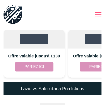
Offre valable jusqu'à €130
Offre valable ju
PARIEZ ICI
PARIEZ I
Lazio vs Salernitana Prédictions