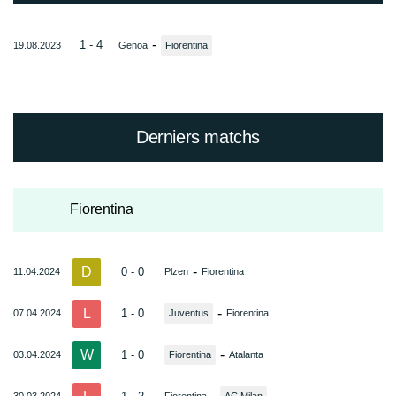
-
1 - 4
19.08.2023
Genoa
Fiorentina
Derniers matchs
Fiorentina
D
-
0 - 0
11.04.2024
Plzen
Fiorentina
L
-
1 - 0
07.04.2024
Juventus
Fiorentina
W
-
1 - 0
03.04.2024
Fiorentina
Atalanta