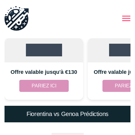
Offre valable jusqu'à €130
Offre valable ju
PARIEZ ICI
PARIEZ I
Fiorentina vs Genoa Prédictions