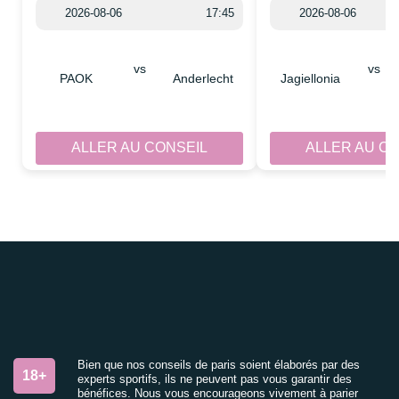
2026-08-06
17:45
2026-08-06
vs
vs
PAOK
Anderlecht
Jagiellonia
ALLER AU CONSEIL
ALLER AU C
Bien que nos conseils de paris soient élaborés par des
18+
experts sportifs, ils ne peuvent pas vous garantir des
bénéfices. Nous vous encourageons vivement à parier