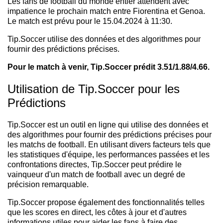
Les fans de football du monde entier attendent avec
impatience le prochain match entre Fiorentina et Genoa.
Le match est prévu pour le 15.04.2024 à 11:30.
Tip.Soccer utilise des données et des algorithmes pour
fournir des prédictions précises.
Pour le match à venir, Tip.Soccer prédit 3.51/1.88/4.66.
Utilisation de Tip.Soccer pour les
Prédictions
Tip.Soccer est un outil en ligne qui utilise des données et
des algorithmes pour fournir des prédictions précises pour
les matchs de football. En utilisant divers facteurs tels que
les statistiques d'équipe, les performances passées et les
confrontations directes, Tip.Soccer peut prédire le
vainqueur d'un match de football avec un degré de
précision remarquable.
Tip.Soccer propose également des fonctionnalités telles
que les scores en direct, les côtes à jour et d'autres
informations utiles pour aider les fans à faire des