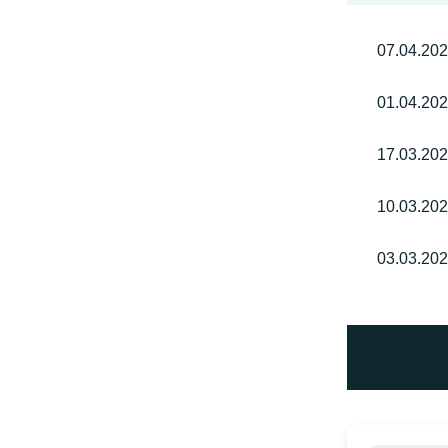
07.04.20
01.04.20
17.03.20
10.03.20
03.03.20