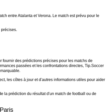
tch entre Atalanta et Verona. Le match est prévu pour le
 précises.
ur fournir des prédictions précises pour les matchs de
erformances passées et les confrontations directes, Tip.Soccer
remarquable.
t, les côtes à jour et d'autres informations utiles pour aider
e la prédiction du résultat d'un match de football ou de
Paris