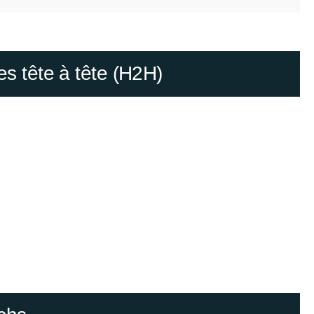
es tête à tête (H2H)