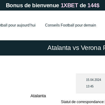
Bonus de bienvenue
1XBET
de
144$
tball pour aujourd’hui
Conseils Football pour demain
Atalanta vs Verona 
15.04.2024
13:45
Atalanta
Statut de correspondance