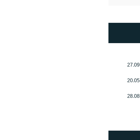
27.09
20.05
28.08