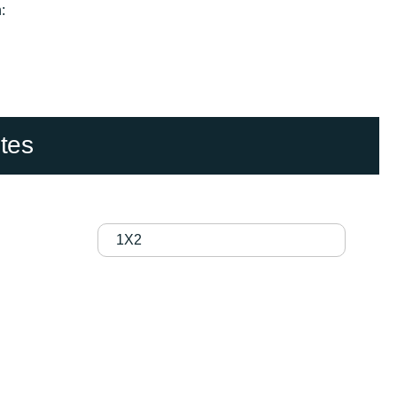
:
otes
1X2