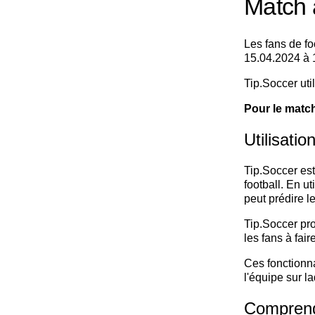
Match 
Les fans de fo
15.04.2024 à 
Tip.Soccer uti
Pour le match
Utilisati
Tip.Soccer est
football. En u
peut prédire l
Tip.Soccer pro
les fans à fai
Ces fonctionna
l'équipe sur la
Comprendr