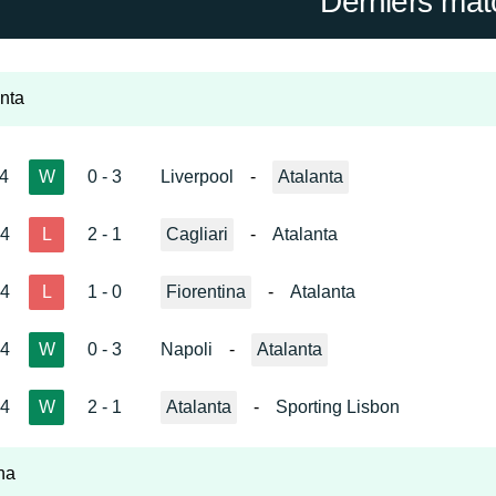
Derniers mat
nta
24
W
0 - 3
Liverpool
-
Atalanta
24
L
2 - 1
Cagliari
-
Atalanta
24
L
1 - 0
Fiorentina
-
Atalanta
24
W
0 - 3
Napoli
-
Atalanta
24
W
2 - 1
Atalanta
-
Sporting Lisbon
na