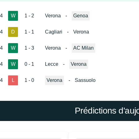
24
W
1 - 2
Verona
-
Genoa
24
D
1 - 1
Cagliari
-
Verona
24
W
1 - 3
Verona
-
AC Milan
24
W
0 - 1
Lecce
-
Verona
24
L
1 - 0
Verona
-
Sassuolo
Prédictions d'auj