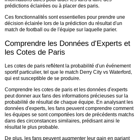
prédictions éclairées ou à placer des paris.
Ces fonctionnalités sont essentielles pour prendre une
décision éclairée lors de la prédiction du résultat d'un
match de football ou de l'équipe sur laquelle parier.
Comprendre les Données d'Experts et
les Cotes de Paris
Les cotes de paris reflètent la probabilité d'un événement
sportif particulier, tel que le match Derry City vs Waterford,
qui est susceptible de se produire.
Comprendre les cotes de paris et les données d'experts
peut donner aux fans des informations précieuses sur la
probabilité de résultat de chaque équipe. En analysant les
données d'experts, les fans peuvent comprendre comment
les équipes se sont comportées lors de précédents matchs
dans des circonstances similaires, prédisant ainsi le
résultat le plus probable.
De plus, les fans peuvent augmenter leur gain en pariant