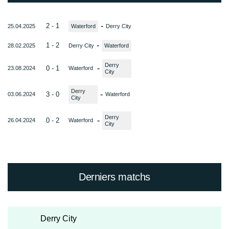
-
2 - 1
25.04.2025
Waterford
Derry City
-
1 - 2
28.02.2025
Derry City
Waterford
Derry
-
0 - 1
23.08.2024
Waterford
City
Derry
-
3 - 0
03.06.2024
Waterford
City
Derry
-
0 - 2
26.04.2024
Waterford
City
Derniers matchs
Derry City