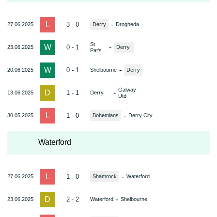
L
-
3 - 0
27.06.2025
Derry
Drogheda
St
W
-
0 - 1
23.06.2025
Derry
Pat's
W
-
0 - 1
20.06.2025
Shelbourne
Derry
Galway
D
-
1 - 1
13.06.2025
Derry
Utd
L
-
1 - 0
30.05.2025
Bohemians
Derry City
Waterford
L
-
1 - 0
27.06.2025
Shamrock
Waterford
D
-
2 - 2
23.06.2025
Waterford
Shelbourne