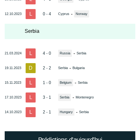
L
-
0 - 4
12.10.2023
Cyprus
Norway
Serbia
L
-
4 - 0
21.03.2024
Russia
Serbia
D
-
2 - 2
19.11.2023
Serbia
Bulgaria
L
-
1 - 0
15.11.2023
Belgium
Serbia
L
-
3 - 1
17.10.2023
Serbia
Montenegro
L
-
2 - 1
14.10.2023
Hungary
Serbia
Prédictions d'aujourd'hui