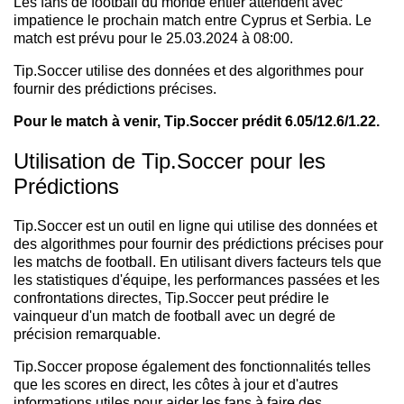
Les fans de football du monde entier attendent avec
impatience le prochain match entre Cyprus et Serbia. Le
match est prévu pour le 25.03.2024 à 08:00.
Tip.Soccer utilise des données et des algorithmes pour
fournir des prédictions précises.
Pour le match à venir, Tip.Soccer prédit 6.05/12.6/1.22.
Utilisation de Tip.Soccer pour les
Prédictions
Tip.Soccer est un outil en ligne qui utilise des données et
des algorithmes pour fournir des prédictions précises pour
les matchs de football. En utilisant divers facteurs tels que
les statistiques d'équipe, les performances passées et les
confrontations directes, Tip.Soccer peut prédire le
vainqueur d'un match de football avec un degré de
précision remarquable.
Tip.Soccer propose également des fonctionnalités telles
que les scores en direct, les côtes à jour et d'autres
informations utiles pour aider les fans à faire des