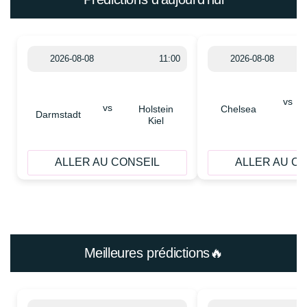
2026-08-08
11:00
2026-08-08
vs
vs
Holstein
Chelsea
Darmstadt
Kiel
ALLER AU CONSEIL
ALLER AU C
Meilleures prédictions🔥