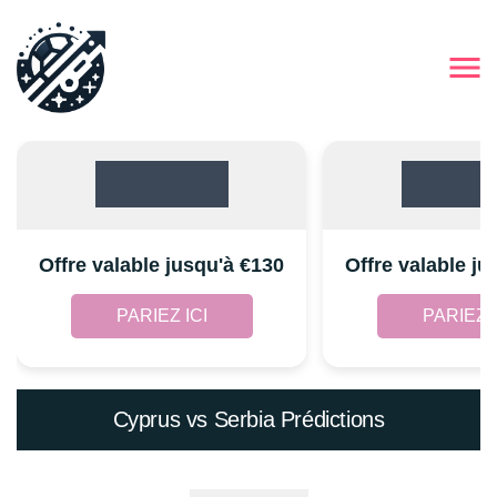
Offre valable jusqu'à €130
Offre valable ju
PARIEZ ICI
PARIEZ I
Cyprus vs Serbia Prédictions