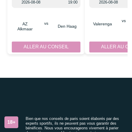
2026-08-08
19:00
2026-08-08
vs
vs
AZ
Valerenga
Den Haag
Alkmaar
ALLER AU CONSEIL
ALLER AU C
Bien que nos conseils de paris soient élaborés par des
18+
experts sportifs, ils ne peuvent pas vous garantir des
bénéfices. Nous vous encourageons vivement à parier