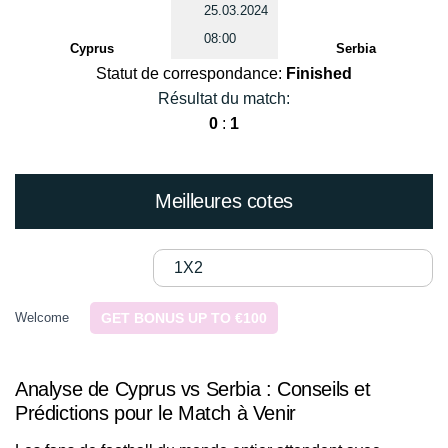
25.03.2024
08:00
Cyprus
Serbia
Statut de correspondance:
Finished
Résultat du match:
0
:
1
Meilleures cotes
1X2
Welcome
GET BONUS UP TO €100
Analyse de Cyprus vs Serbia : Conseils et
Prédictions pour le Match à Venir