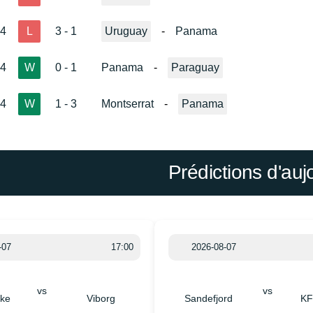
24
L
3 - 1
Uruguay
-
Panama
24
W
0 - 1
Panama
-
Paraguay
24
W
1 - 3
Montserrat
-
Panama
Prédictions d'auj
-07
17:00
2026-08-07
vs
vs
ske
Viborg
Sandefjord
KF