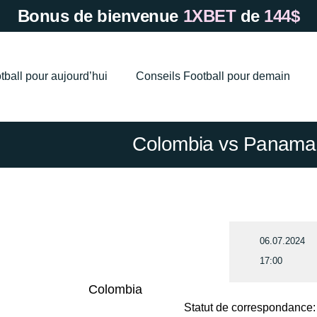
Bonus de bienvenue
1XBET
de
144$
tball pour aujourd’hui
Conseils Football pour demain
Colombia vs Panama 
06.07.2024
17:00
Colombia
Statut de correspondance