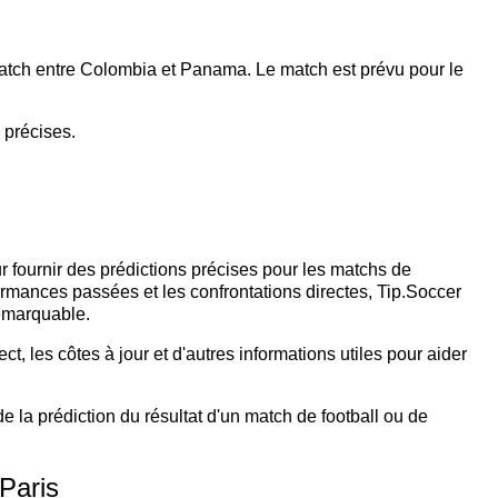
match entre Colombia et Panama. Le match est prévu pour le
 précises.
ur fournir des prédictions précises pour les matchs de
erformances passées et les confrontations directes, Tip.Soccer
remarquable.
t, les côtes à jour et d'autres informations utiles pour aider
e la prédiction du résultat d'un match de football ou de
Paris