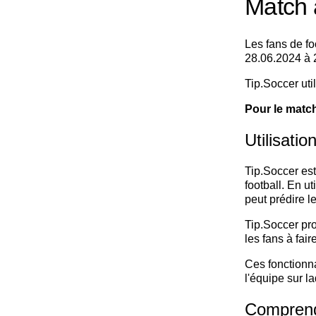
Match 
Les fans de fo
28.06.2024 à 
Tip.Soccer uti
Pour le match
Utilisati
Tip.Soccer est
football. En u
peut prédire l
Tip.Soccer pro
les fans à fai
Ces fonctionna
l'équipe sur la
Comprendr