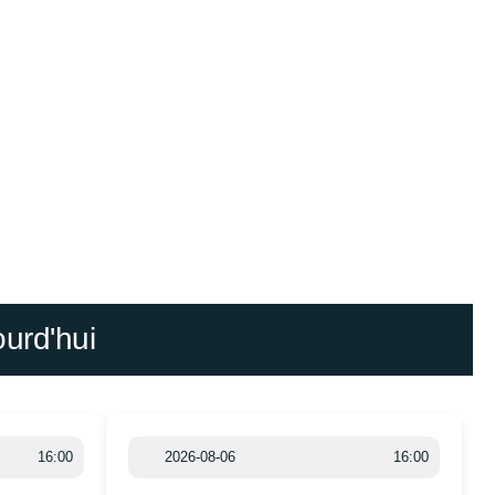
ourd'hui
16:00
2026-08-06
16:00