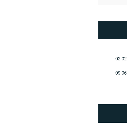
02.02
09.06