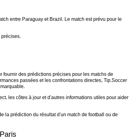
tch entre Paraguay et Brazil. Le match est prévu pour le
 précises.
ur fournir des prédictions précises pour les matchs de
erformances passées et les confrontations directes, Tip.Soccer
remarquable.
t, les côtes à jour et d'autres informations utiles pour aider
e la prédiction du résultat d'un match de football ou de
Paris