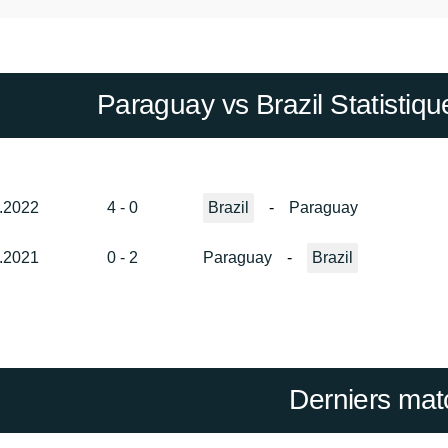
Paraguay vs Brazil Statistiqu
.2022
4 - 0
Brazil
-
Paraguay
.2021
0 - 2
Paraguay
-
Brazil
Derniers mat