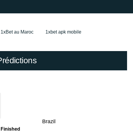
1xBet au Maroc
1xbet apk mobile
Prédictions
Brazil
:
Finished