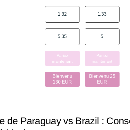
1.32
1.33
5.35
5
Pariez
Pariez
maintenant
maintenant
Bienvenu
Bienvenu 25
130 EUR
EUR
 de Paraguay vs Brazil : Consei