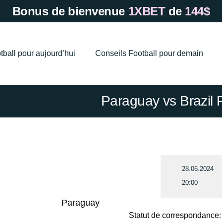
Bonus de bienvenue
1XBET
de
144$
tball pour aujourd’hui
Conseils Football pour demain
Paraguay vs Brazil 
28.06.2024
20:00
Paraguay
Statut de correspondance