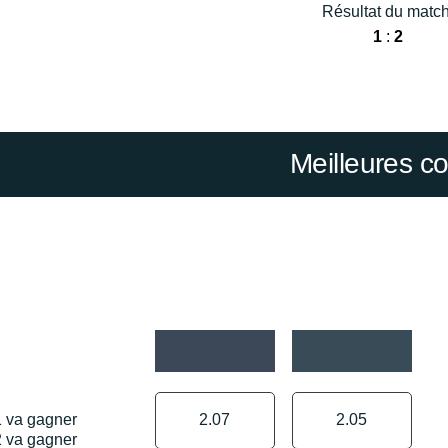
Résultat du match
1
:
2
Meilleures c
 va gagner
2.07
2.05
 va gagner