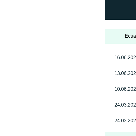
Ecua
16.06.20
13.06.20
10.06.20
24.03.20
24.03.20