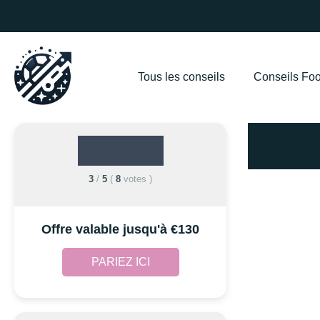
Tous les conseils
Conseils Foo
3
/
5
(
8
votes
)
Offre valable jusqu'à €130
PARIEZ ICI