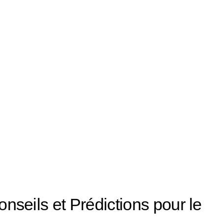
seils et Prédictions pour le