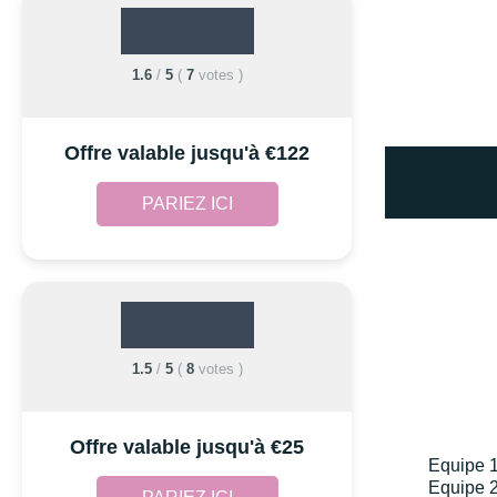
1.6
/
5
(
7
votes
)
Offre valable jusqu'à €122
PARIEZ ICI
1.5
/
5
(
8
votes
)
Offre valable jusqu'à €25
Equipe 1
Equipe 2