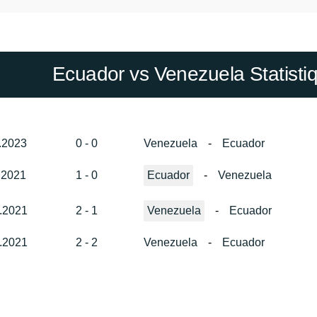
Ecuador vs Venezuela Statistiq
.2023
0 - 0
Venezuela
-
Ecuador
.2021
1 - 0
Ecuador
-
Venezuela
.2021
2 - 1
Venezuela
-
Ecuador
.2021
2 - 2
Venezuela
-
Ecuador