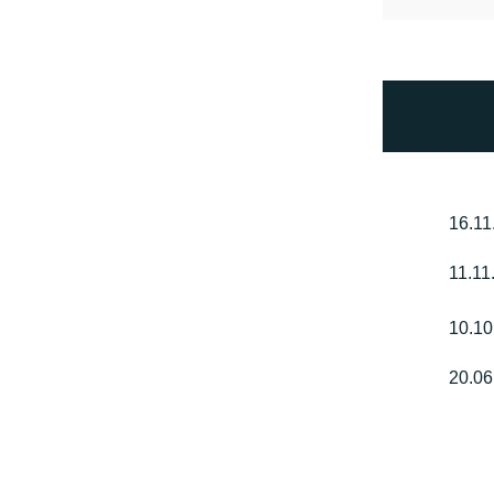
16.11
11.11
10.10
20.06