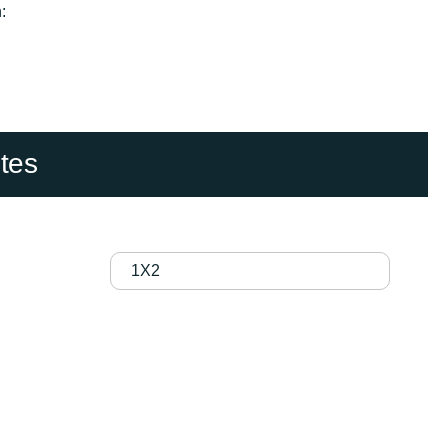
:
otes
1X2