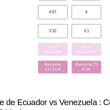
4.07
4
3.32
3.1
Pariez
Pariez
maintenant
maintenant
Bienvenu
Bienvenu 25
130 EUR
EUR
e de Ecuador vs Venezuela : Con