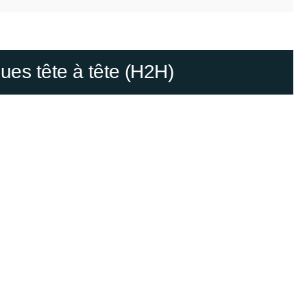
ues tête à tête (H2H)