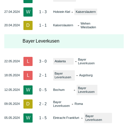
W
-
1 - 3
27.04.2024
Holstein Kiel
Kaiserslautern
Wehen
D
-
1 - 1
20.04.2024
Kaiserslautern
Wiesbaden
Bayer Leverkusen
Bayer
L
-
3 - 0
22.05.2024
Atalanta
Leverkusen
Bayer
L
-
2 - 1
18.05.2024
Augsburg
Leverkusen
Bayer
W
-
0 - 5
12.05.2024
Bochum
Leverkusen
Bayer
D
-
2 - 2
09.05.2024
Roma
Leverkusen
Bayer
W
-
1 - 5
05.05.2024
Eintracht Frankfurt
Leverkusen