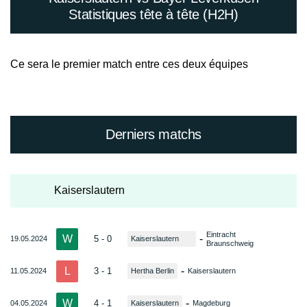
Statistiques tête à tête (H2H)
Ce sera le premier match entre ces deux équipes
Derniers matchs
Kaiserslautern
Eintracht
W
-
5 - 0
19.05.2024
Kaiserslautern
Braunschweig
L
-
3 - 1
11.05.2024
Hertha Berlin
Kaiserslautern
W
-
4 - 1
04.05.2024
Kaiserslautern
Magdeburg