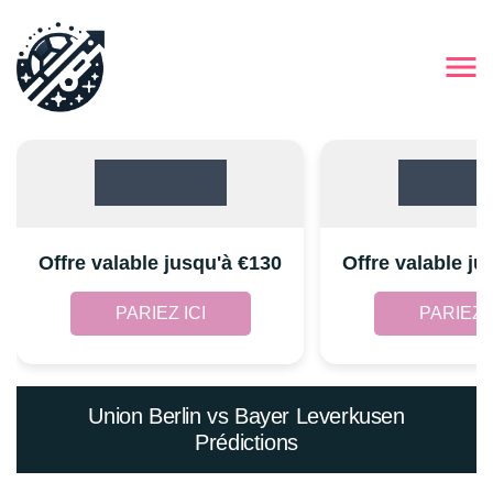
Offre valable jusqu'à €130
Offre valable ju
PARIEZ ICI
PARIEZ I
Union Berlin vs Bayer Leverkusen
Prédictions