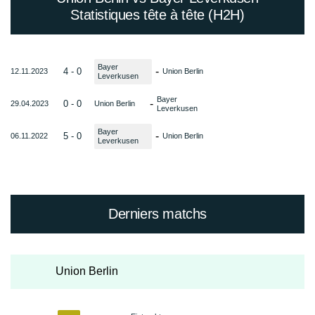
Statistiques tête à tête (H2H)
Bayer
-
4 - 0
12.11.2023
Union Berlin
Leverkusen
Bayer
-
0 - 0
29.04.2023
Union Berlin
Leverkusen
Bayer
-
5 - 0
06.11.2022
Union Berlin
Leverkusen
Derniers matchs
Union Berlin