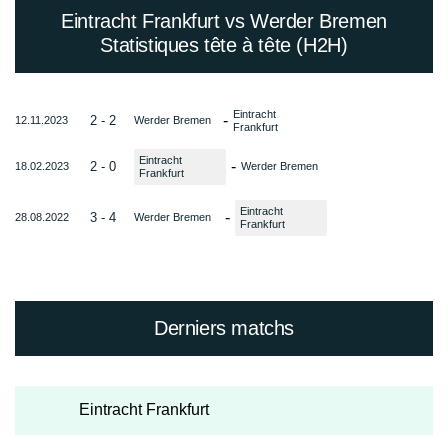
Eintracht Frankfurt vs Werder Bremen
Statistiques tête à tête (H2H)
Eintracht
-
2 - 2
12.11.2023
Werder Bremen
Frankfurt
Eintracht
-
2 - 0
18.02.2023
Werder Bremen
Frankfurt
Eintracht
-
3 - 4
28.08.2022
Werder Bremen
Frankfurt
Derniers matchs
Eintracht Frankfurt