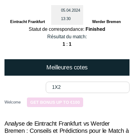
05.04.2024
13:30
Eintracht Frankfurt
Werder Bremen
Statut de correspondance:
Finished
Résultat du match:
1
:
1
Meilleures cotes
1X2
Welcome
GET BONUS UP TO €100
Analyse de Eintracht Frankfurt vs Werder
Bremen : Conseils et Prédictions pour le Match à