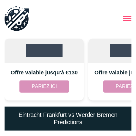
Offre valable jusqu'à €130
Offre valable ju
PARIEZ ICI
PARIEZ I
Eintracht Frankfurt vs Werder Bremen
Prédictions