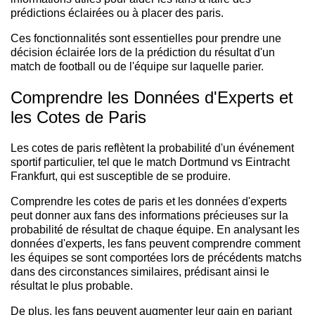
prédictions éclairées ou à placer des paris.
Ces fonctionnalités sont essentielles pour prendre une
décision éclairée lors de la prédiction du résultat d'un
match de football ou de l'équipe sur laquelle parier.
Comprendre les Données d'Experts et
les Cotes de Paris
Les cotes de paris reflètent la probabilité d'un événement
sportif particulier, tel que le match Dortmund vs Eintracht
Frankfurt, qui est susceptible de se produire.
Comprendre les cotes de paris et les données d'experts
peut donner aux fans des informations précieuses sur la
probabilité de résultat de chaque équipe. En analysant les
données d'experts, les fans peuvent comprendre comment
les équipes se sont comportées lors de précédents matchs
dans des circonstances similaires, prédisant ainsi le
résultat le plus probable.
De plus, les fans peuvent augmenter leur gain en pariant