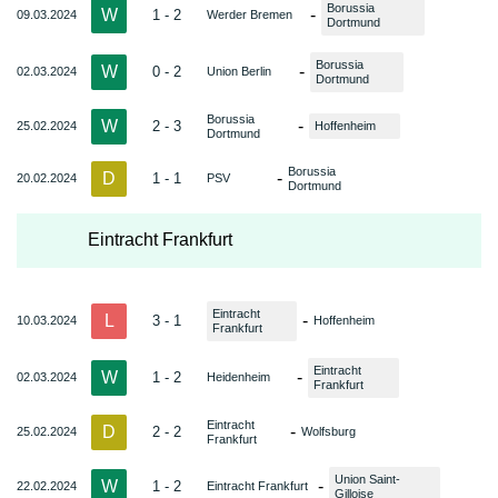
Borussia
W
-
1 - 2
09.03.2024
Werder Bremen
Dortmund
Borussia
W
-
0 - 2
02.03.2024
Union Berlin
Dortmund
Borussia
W
-
2 - 3
25.02.2024
Hoffenheim
Dortmund
Borussia
D
-
1 - 1
20.02.2024
PSV
Dortmund
Eintracht Frankfurt
Eintracht
L
-
3 - 1
10.03.2024
Hoffenheim
Frankfurt
Eintracht
W
-
1 - 2
02.03.2024
Heidenheim
Frankfurt
Eintracht
D
-
2 - 2
25.02.2024
Wolfsburg
Frankfurt
Union Saint-
W
-
1 - 2
22.02.2024
Eintracht Frankfurt
Gilloise