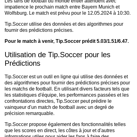
Les fans de football du monde entier attendent avec
impatience le prochain match entre Bayern Munich et
Wolfsburg. Le match est prévu pour le 12.05.2024 à 10:30.
Tip.Soccer utilise des données et des algorithmes pour
fournir des prédictions précises.
Pour le match à venir, Tip.Soccer prédit 5.03/1.51/6.47.
Utilisation de Tip.Soccer pour les
Prédictions
Tip.Soccer est un outil en ligne qui utilise des données et
des algorithmes pour fournir des prédictions précises pour
les matchs de football. En utilisant divers facteurs tels que
les statistiques d'équipe, les performances passées et les
confrontations directes, Tip.Soccer peut prédire le
vainqueur d'un match de football avec un degré de
précision remarquable.
Tip.Soccer propose également des fonctionnalités telles
que les scores en direct, les côtes à jour et d'autres
informations utiles pour aider les fans à faire des