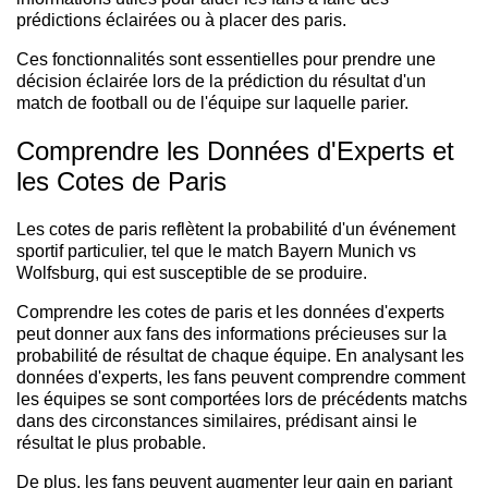
prédictions éclairées ou à placer des paris.
Ces fonctionnalités sont essentielles pour prendre une
décision éclairée lors de la prédiction du résultat d'un
match de football ou de l'équipe sur laquelle parier.
Comprendre les Données d'Experts et
les Cotes de Paris
Les cotes de paris reflètent la probabilité d'un événement
sportif particulier, tel que le match Bayern Munich vs
Wolfsburg, qui est susceptible de se produire.
Comprendre les cotes de paris et les données d'experts
peut donner aux fans des informations précieuses sur la
probabilité de résultat de chaque équipe. En analysant les
données d'experts, les fans peuvent comprendre comment
les équipes se sont comportées lors de précédents matchs
dans des circonstances similaires, prédisant ainsi le
résultat le plus probable.
De plus, les fans peuvent augmenter leur gain en pariant