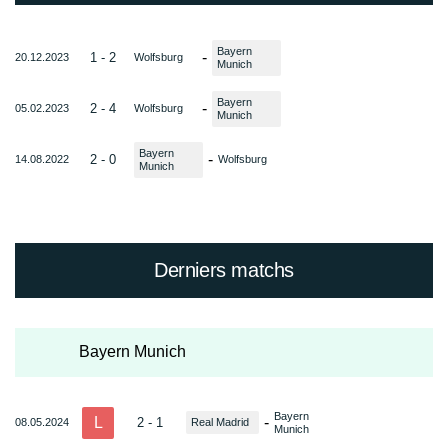
Bayern
-
1 - 2
20.12.2023
Wolfsburg
Munich
Bayern
-
2 - 4
05.02.2023
Wolfsburg
Munich
Bayern
-
2 - 0
14.08.2022
Wolfsburg
Munich
Derniers matchs
Bayern Munich
Bayern
L
-
2 - 1
08.05.2024
Real Madrid
Munich