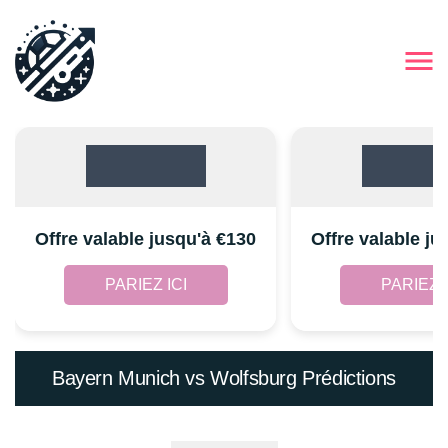
Offre valable jusqu'à €130
Offre valable ju
PARIEZ ICI
PARIEZ I
Bayern Munich vs Wolfsburg Prédictions