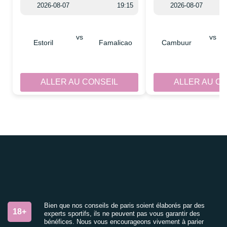
2026-08-07
19:15
2026-08-07
vs
vs
Estoril
Famalicao
Cambuur
ALLER AU CONSEIL
ALLER AU C
Bien que nos conseils de paris soient élaborés par des
18+
experts sportifs, ils ne peuvent pas vous garantir des
bénéfices. Nous vous encourageons vivement à parier