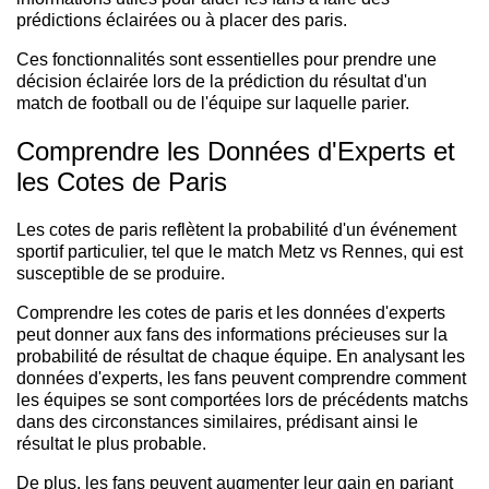
prédictions éclairées ou à placer des paris.
Ces fonctionnalités sont essentielles pour prendre une
décision éclairée lors de la prédiction du résultat d'un
match de football ou de l'équipe sur laquelle parier.
Comprendre les Données d'Experts et
les Cotes de Paris
Les cotes de paris reflètent la probabilité d'un événement
sportif particulier, tel que le match Metz vs Rennes, qui est
susceptible de se produire.
Comprendre les cotes de paris et les données d'experts
peut donner aux fans des informations précieuses sur la
probabilité de résultat de chaque équipe. En analysant les
données d'experts, les fans peuvent comprendre comment
les équipes se sont comportées lors de précédents matchs
dans des circonstances similaires, prédisant ainsi le
résultat le plus probable.
De plus, les fans peuvent augmenter leur gain en pariant