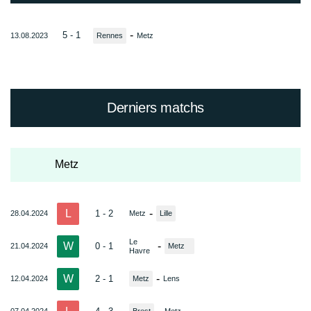
-
5 - 1
13.08.2023
Rennes
Metz
Derniers matchs
Metz
L
-
1 - 2
28.04.2024
Metz
Lille
Le
W
-
0 - 1
21.04.2024
Metz
Havre
W
-
2 - 1
12.04.2024
Metz
Lens