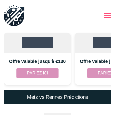
Offre valable jusqu'à €130
Offre valable ju
PARIEZ ICI
PARIEZ I
Metz vs Rennes Prédictions