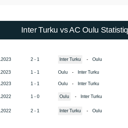
Inter Turku vs AC Oulu Statisti
.2023
2 - 1
Inter Turku
-
Oulu
.2023
1 - 1
Oulu
-
Inter Turku
.2023
1 - 1
Oulu
-
Inter Turku
.2022
1 - 0
Oulu
-
Inter Turku
.2022
2 - 1
Inter Turku
-
Oulu