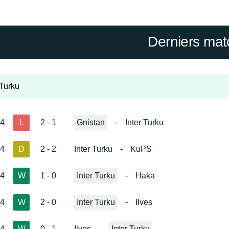
Derniers mat
 Turku
24
L
2 - 1
Gnistan
-
Inter Turku
24
D
2 - 2
Inter Turku
-
KuPS
24
W
1 - 0
Inter Turku
-
Haka
24
W
2 - 0
Inter Turku
-
Ilves
24
W
0 - 1
Ilves
-
Inter Turku