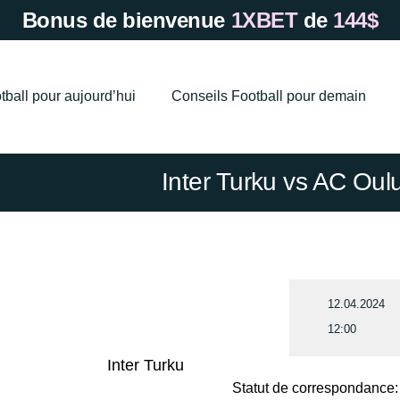
Bonus de bienvenue
1XBET
de
144$
tball pour aujourd’hui
Conseils Football pour demain
Inter Turku vs AC Oul
12.04.2024
12:00
Inter Turku
Statut de correspondance