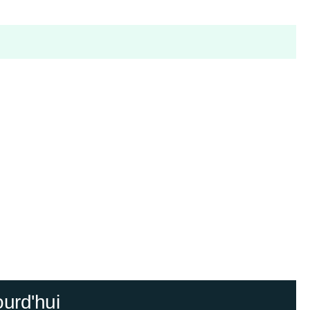
ourd'hui