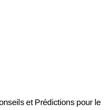
nseils et Prédictions pour le