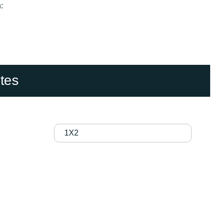
:
otes
1X2