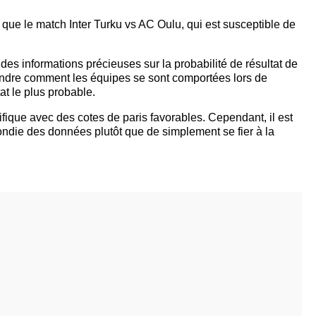
el que le match Inter Turku vs AC Oulu, qui est susceptible de
es informations précieuses sur la probabilité de résultat de
endre comment les équipes se sont comportées lors de
at le plus probable.
fique avec des cotes de paris favorables. Cependant, il est
ndie des données plutôt que de simplement se fier à la
u