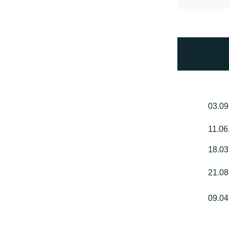
03.09
11.06
18.03
21.08
09.04