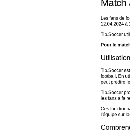
Match 
Les fans de fo
12.04.2024 à 
Tip.Soccer uti
Pour le match
Utilisati
Tip.Soccer est
football. En u
peut prédire l
Tip.Soccer pro
les fans à fai
Ces fonctionna
l'équipe sur la
Comprendr