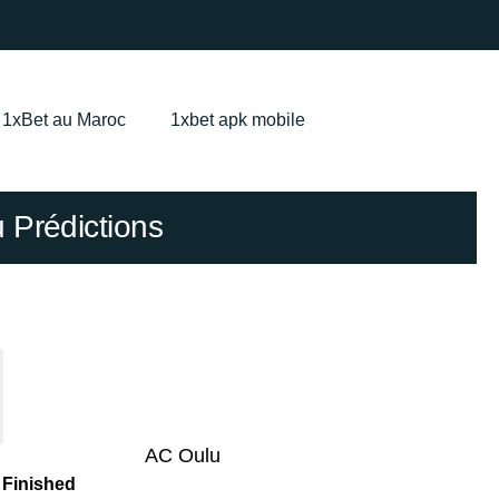
1xBet au Maroc
1xbet apk mobile
u Prédictions
AC Oulu
:
Finished