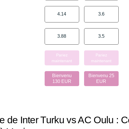
4.14
3.6
3.88
3.5
Pariez
Pariez
maintenant
maintenant
Bienvenu
Bienvenu 25
130 EUR
EUR
 de Inter Turku vs AC Oulu : Co