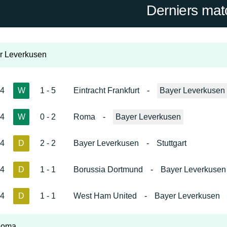
Derniers mat
r Leverkusen
24
W
1 - 5
Eintracht Frankfurt
-
Bayer Leverkusen
24
W
0 - 2
Roma
-
Bayer Leverkusen
24
D
2 - 2
Bayer Leverkusen
-
Stuttgart
24
D
1 - 1
Borussia Dortmund
-
Bayer Leverkusen
24
D
1 - 1
West Ham United
-
Bayer Leverkusen
Roma