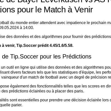
ions pour le Match à Venir
ootball du monde entier attendent avec impatience le prochain
09.05.2024 à 14:00.
lise des données et des algorithmes pour fournir des prédictions
 à venir, Tip.Soccer prédit 4.45/1.6/5.58.
on de Tip.Soccer pour les Prédictions
 un outil en ligne qui utilise des données et des algorithmes po
tilisant divers facteurs tels que les statistiques d'équipe, les p
e vainqueur d'un match de football avec un degré de précision 
pose également des fonctionnalités telles que les scores en direc
re des prédictions éclairées ou à placer des paris.
lités sont essentielles pour prendre une décision éclairée lors d
quelle parier.