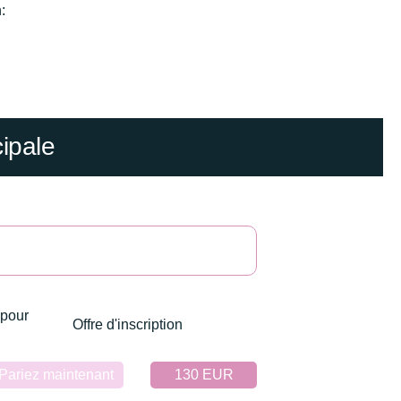
:
cipale
 pour
Offre d'inscription
Pariez maintenant
130 EUR