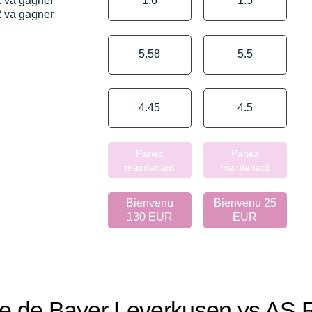
 va gagner
1.6
1.5
 va gagner
5.58
5.5
4.45
4.5
Pariez
Pariez
maintenant
maintenant
Bienvenu
Bienvenu 25
130 EUR
EUR
e de Bayer Leverkusen vs AS R