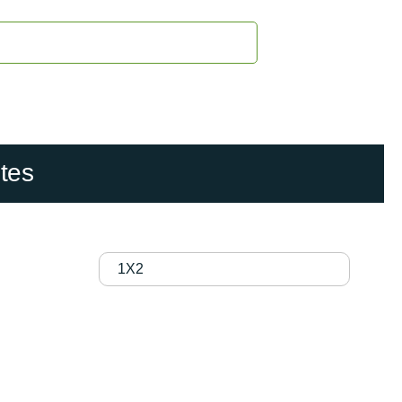
otes
1X2