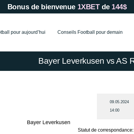
Bonus de bienvenue
1XBET
de
144$
tball pour aujourd’hui
Conseils Football pour demain
Bayer Leverkusen vs AS R
09.05.2024
14:00
Bayer Leverkusen
Statut de correspondance