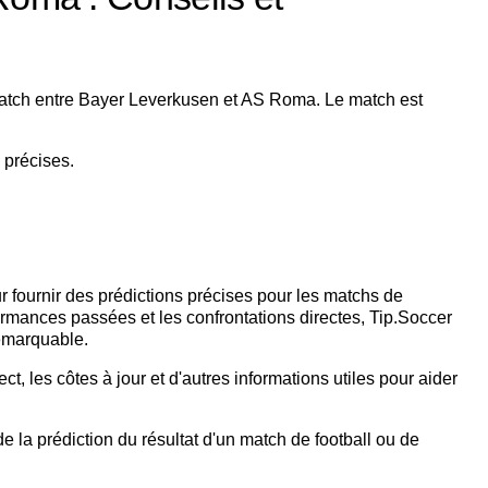
 match entre Bayer Leverkusen et AS Roma. Le match est
 précises.
ur fournir des prédictions précises pour les matchs de
erformances passées et les confrontations directes, Tip.Soccer
remarquable.
t, les côtes à jour et d'autres informations utiles pour aider
e la prédiction du résultat d'un match de football ou de