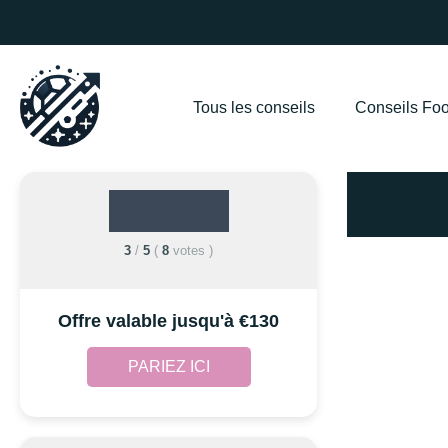
Tous les conseils
Conseils Foo
3
/
5
(
8
votes
)
Offre valable jusqu'à €130
PARIEZ ICI