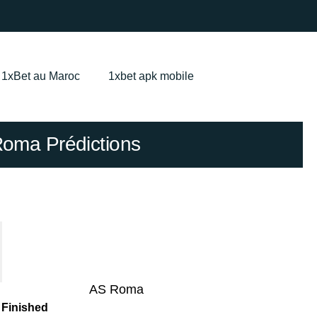
1xBet au Maroc
1xbet apk mobile
oma Prédictions
AS Roma
:
Finished