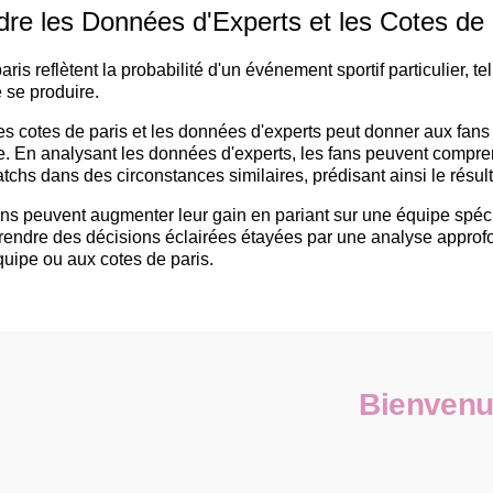
e les Données d'Experts et les Cotes de 
aris reflètent la probabilité d'un événement sportif particulier,
 se produire.
 cotes de paris et les données d'experts peut donner aux fans d
. En analysant les données d'experts, les fans peuvent compr
chs dans des circonstances similaires, prédisant ainsi le résult
ans peuvent augmenter leur gain en pariant sur une équipe spéci
prendre des décisions éclairées étayées par une analyse approfo
uipe ou aux cotes de paris.
Bienven