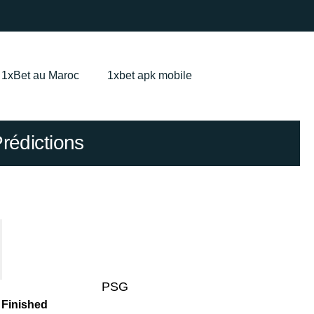
1xBet au Maroc
1xbet apk mobile
édictions
PSG
:
Finished