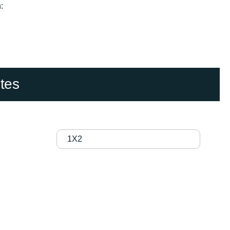
:
otes
1X2