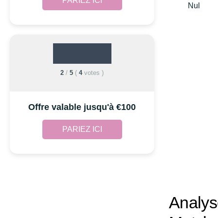
PARIEZ ICI
Nul
2
/
5
(
4
votes
)
Offre valable jusqu'à €100
PARIEZ ICI
Analys