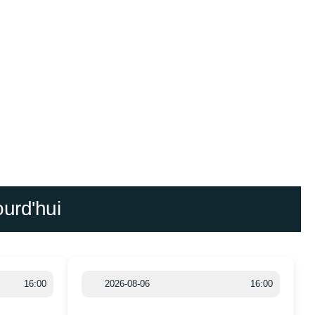
ourd'hui
16:00
2026-08-06
16:00