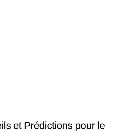
s et Prédictions pour le