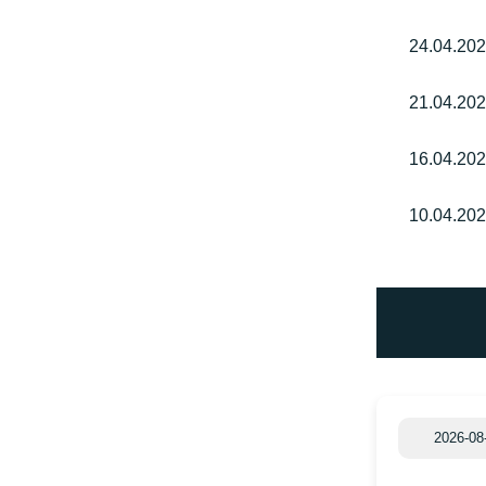
24.04.20
21.04.20
16.04.20
10.04.20
2026-08