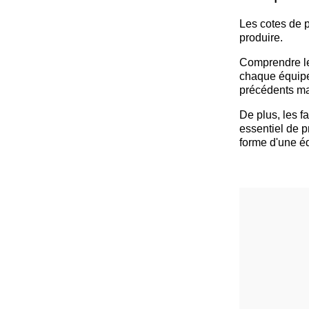
Les cotes de p
produire.
Comprendre les
chaque équipe
précédents mat
De plus, les f
essentiel de 
forme d'une éq