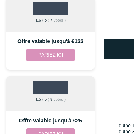
1.6
/
5
(
7
votes
)
Offre valable jusqu'à €122
PARIEZ ICI
1.5
/
5
(
8
votes
)
Offre valable jusqu'à €25
Equipe 1
Equipe 2