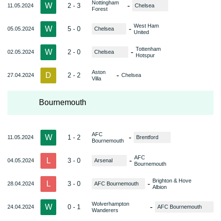
Nottingham
W
-
2 - 3
11.05.2024
Chelsea
Forest
West Ham
W
-
5 - 0
05.05.2024
Chelsea
United
Tottenham
W
-
2 - 0
02.05.2024
Chelsea
Hotspur
Aston
D
-
2 - 2
27.04.2024
Chelsea
Villa
Bournemouth
AFC
W
-
1 - 2
11.05.2024
Brentford
Bournemouth
AFC
L
-
3 - 0
04.05.2024
Arsenal
Bournemouth
Brighton & Hove
L
-
3 - 0
28.04.2024
AFC Bournemouth
Albion
Wolverhampton
W
-
0 - 1
24.04.2024
AFC Bournemouth
Wanderers