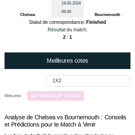
19.05.2024
08:00
Chelsea
Bournemouth
Statut de correspondance:
Finished
Résultat du match:
2
:
1
Meilleures cotes
1X2
Welcome
GET BONUS UP TO €100
Analyse de Chelsea vs Bournemouth : Conseils
et Prédictions pour le Match à Venir