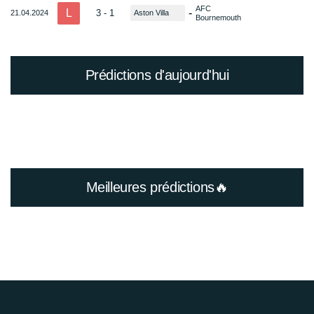
AFC
L
-
3 - 1
21.04.2024
Aston Villa
Bournemouth
Prédictions d'aujourd'hui
Meilleures prédictions🔥