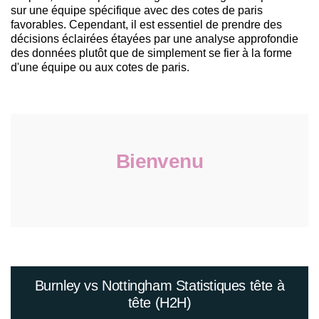
sur une équipe spécifique avec des cotes de paris
favorables. Cependant, il est essentiel de prendre des
décisions éclairées étayées par une analyse approfondie
des données plutôt que de simplement se fier à la forme
d'une équipe ou aux cotes de paris.
Bienvenu
Burnley vs Nottingham Statistiques tête à
tête (H2H)