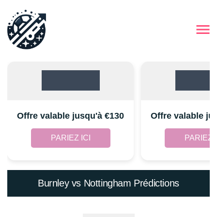
Offre valable jusqu'à €130
Offre valable ju
PARIEZ ICI
PARIEZ I
Burnley vs Nottingham Prédictions