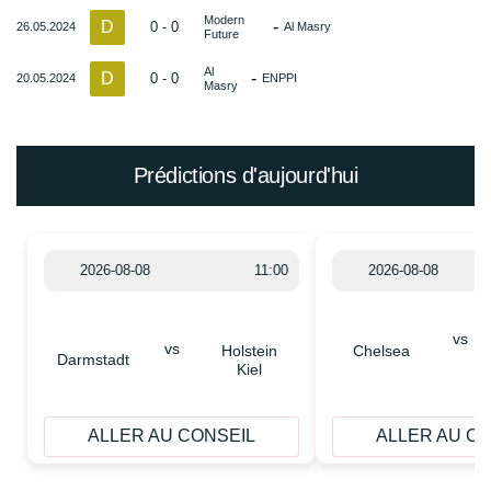
Modern
D
-
0 - 0
26.05.2024
Al Masry
Future
Al
D
-
0 - 0
20.05.2024
ENPPI
Masry
Prédictions d'aujourd'hui
2026-08-08
11:00
2026-08-08
vs
vs
Holstein
Chelsea
Darmstadt
Kiel
ALLER AU CONSEIL
ALLER AU C