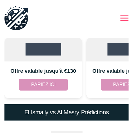
Offre valable jusqu'à €130
Offre valable ju
PARIEZ ICI
PARIEZ I
El Ismaily vs Al Masry Prédictions