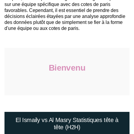
sur une équipe spécifique avec des cotes de paris
favorables. Cependant, il est essentiel de prendre des
décisions éclairées étayées par une analyse approfondie
des données plutôt que de simplement se fier à la forme
d'une équipe ou aux cotes de paris.
Bienvenu
El Ismaily vs Al Masry Statistiques tête à
tête (H2H)