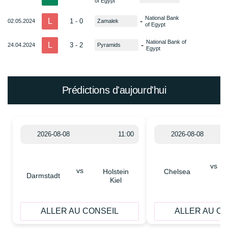
of Egypt
National Bank
L
-
1 - 0
02.05.2024
Zamalek
of Egypt
National Bank of
L
-
3 - 2
24.04.2024
Pyramids
Egypt
Prédictions d'aujourd'hui
2026-08-08
11:00
2026-08-08
vs
vs
Holstein
Chelsea
Darmstadt
Kiel
ALLER AU CONSEIL
ALLER AU C