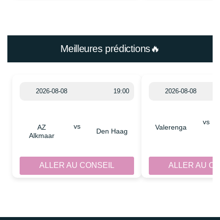
Meilleures prédictions🔥
2026-08-08
19:00
2026-08-08
vs
vs
AZ
Valerenga
Den Haag
Alkmaar
ALLER AU CONSEIL
ALLER AU C