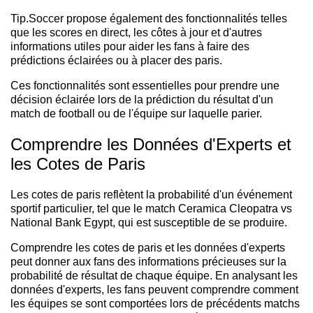
Tip.Soccer propose également des fonctionnalités telles
que les scores en direct, les côtes à jour et d'autres
informations utiles pour aider les fans à faire des
prédictions éclairées ou à placer des paris.
Ces fonctionnalités sont essentielles pour prendre une
décision éclairée lors de la prédiction du résultat d'un
match de football ou de l'équipe sur laquelle parier.
Comprendre les Données d'Experts et
les Cotes de Paris
Les cotes de paris reflètent la probabilité d'un événement
sportif particulier, tel que le match Ceramica Cleopatra vs
National Bank Egypt, qui est susceptible de se produire.
Comprendre les cotes de paris et les données d'experts
peut donner aux fans des informations précieuses sur la
probabilité de résultat de chaque équipe. En analysant les
données d'experts, les fans peuvent comprendre comment
les équipes se sont comportées lors de précédents matchs