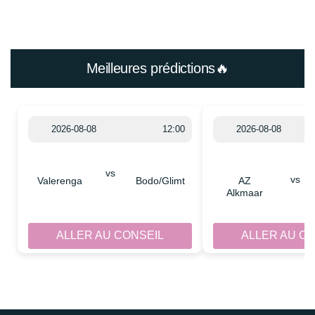
Meilleures prédictions🔥
2026-08-08
12:00
2026-08-08
vs
vs
Valerenga
Bodo/Glimt
AZ
Alkmaar
ALLER AU CONSEIL
ALLER AU C