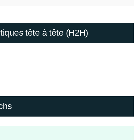
iques tête à tête (H2H)
chs