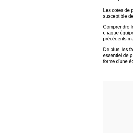
Les cotes de p
susceptible de
Comprendre les
chaque équipe
précédents mat
De plus, les f
essentiel de 
forme d'une éq