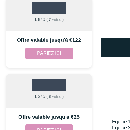
1.6
/
5
(
7
votes
)
Offre valable jusqu'à €122
PARIEZ ICI
1.5
/
5
(
8
votes
)
Offre valable jusqu'à €25
Equipe 1
Equipe 2