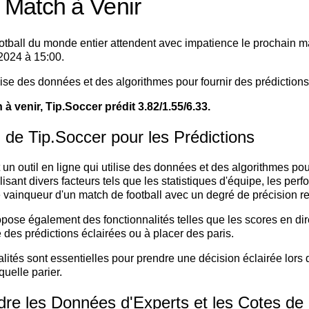
e Match à Venir
ootball du monde entier attendent avec impatience le prochain
2024 à 15:00.
lise des données et des algorithmes pour fournir des prédictions
 à venir, Tip.Soccer prédit 3.82/1.55/6.33.
on de Tip.Soccer pour les Prédictions
 un outil en ligne qui utilise des données et des algorithmes po
tilisant divers facteurs tels que les statistiques d'équipe, les p
e vainqueur d'un match de football avec un degré de précision 
pose également des fonctionnalités telles que les scores en direc
re des prédictions éclairées ou à placer des paris.
lités sont essentielles pour prendre une décision éclairée lors d
quelle parier.
e les Données d'Experts et les Cotes de 