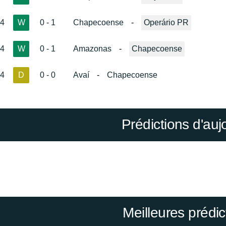
24
W
0 - 1
Chapecoense
-
Operário PR
24
W
0 - 1
Amazonas
-
Chapecoense
24
D
0 - 0
Avaí
-
Chapecoense
Prédictions d'auj
Meilleures prédic