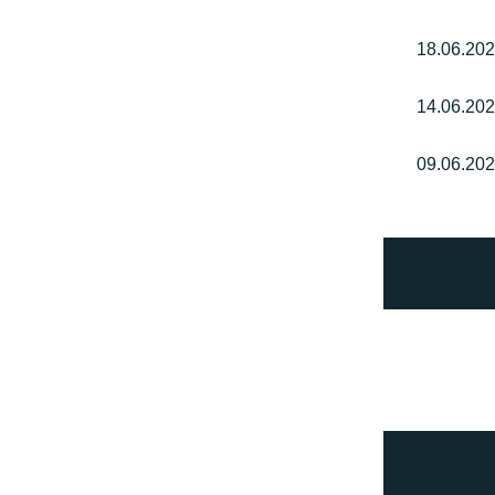
18.06.20
14.06.20
09.06.20