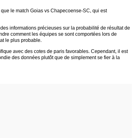
 tel que le match Goias vs Chapecoense-SC, qui est
es informations précieuses sur la probabilité de résultat de
endre comment les équipes se sont comportées lors de
at le plus probable.
fique avec des cotes de paris favorables. Cependant, il est
ndie des données plutôt que de simplement se fier à la
u