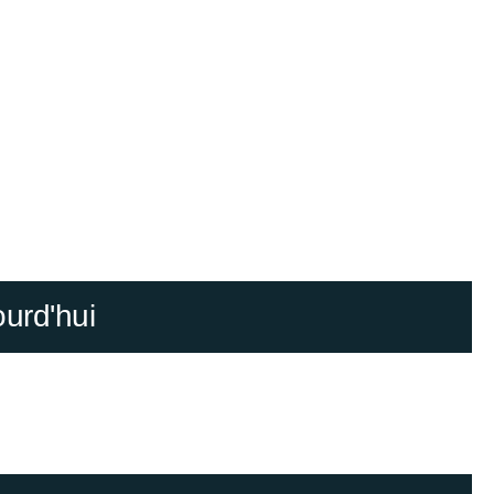
ourd'hui