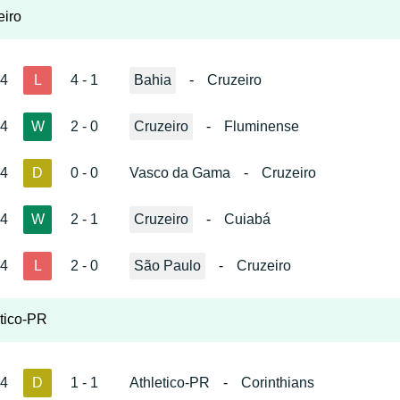
eiro
24
L
4 - 1
Bahia
-
Cruzeiro
24
W
2 - 0
Cruzeiro
-
Fluminense
24
D
0 - 0
Vasco da Gama
-
Cruzeiro
24
W
2 - 1
Cruzeiro
-
Cuiabá
24
L
2 - 0
São Paulo
-
Cruzeiro
etico-PR
24
D
1 - 1
Athletico-PR
-
Corinthians