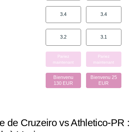
3.4
3.4
3.2
3.1
Pariez
Pariez
maintenant
maintenant
Bienvenu
Bienvenu 25
130 EUR
EUR
e de Cruzeiro vs Athletico-PR : 