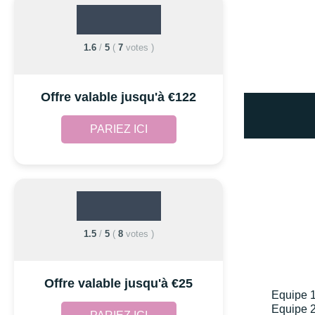
1.6
/
5
(
7
votes
)
Offre valable jusqu'à €122
PARIEZ ICI
1.5
/
5
(
8
votes
)
Offre valable jusqu'à €25
Equipe 1
Equipe 2