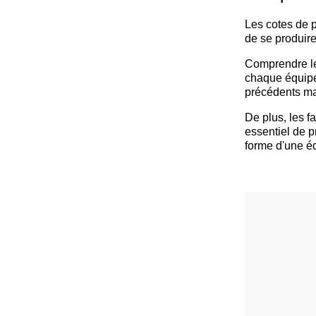
Les cotes de p
de se produire
Comprendre les
chaque équipe
précédents mat
De plus, les f
essentiel de 
forme d'une éq