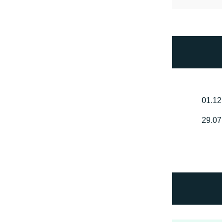
01.12
29.07