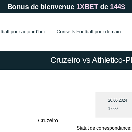
Bonus de bienvenue
1XBET
de
144$
tball pour aujourd’hui
Conseils Football pour demain
Cruzeiro vs Athletico-P
26.06.2024
17:00
Cruzeiro
Statut de correspondance