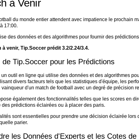
ch à Venir
otball du monde entier attendent avec impatience le prochain m
à 17:00.
lise des données et des algorithmes pour fournir des prédictions
à venir, Tip.Soccer prédit 3.2/2.24/3.4.
on de Tip.Soccer pour les Prédictions
 un outil en ligne qui utilise des données et des algorithmes po
tilisant divers facteurs tels que les statistiques d'équipe, les p
e vainqueur d'un match de football avec un degré de précision 
pose également des fonctionnalités telles que les scores en direc
re des prédictions éclairées ou à placer des paris.
lités sont essentielles pour prendre une décision éclairée lors d
quelle parier.
e les Données d'Experts et les Cotes de 