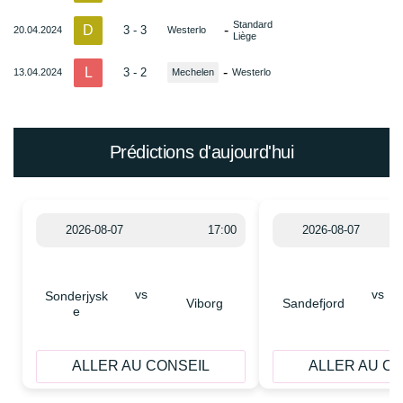
Standard
D
-
3 - 3
20.04.2024
Westerlo
Liège
L
-
3 - 2
13.04.2024
Mechelen
Westerlo
Prédictions d'aujourd'hui
2026-08-07
17:00
2026-08-07
vs
vs
Sonderjysk
Viborg
Sandefjord
e
ALLER AU CONSEIL
ALLER AU C